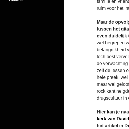
familie en vrie
ruim voor het in
Maar de opvolg
tussen het gi
even duidelijk
wel begrepen w
belangrijkheid
toch best verve
de verwachting 
zelf de lessen 
hele preek, wel
maar wel geloof
rock kant neigd
drugscultuur in
Hier kan je na
kerk van Davi
het artikel in