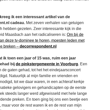
reeg ik een interessant artikel van de
nt.nl cadeau.
Met zeven verhalen van getuigen
h hebben gezeten. Zeer interessante kijk in die
id Maasbach aan het radicaliseren is:
Om bij de
an deze tv-dominee te horen, moesten leden met
ie breken –
decorrespondent.nl
t ik toen een jaar of 15 was, ruim een jaar
gehad bij
de pinkstergemeente in Voorburg
.
Een
in de gaten gehad, tot het het eindejaarsconcert
gd. Natuurlijk al mijn familie en vrienden en
nodigd, tot we daar waren, in een achteraf kerkje
natieke gelovigers en gehandicapten op de eerste
iek steeds langer werd afgewisseld met hele lange
rdende preken. En toen ging bij ons een beetje een
 maar voor de rest waren ik en de rest van mijn