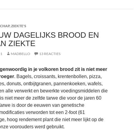
CHAP
,
ZIEKTE'S
UW DAGELIJKS BROOD EN
N ZIEKTE
11
MADBELLO
13 REACTIES
genwoordig in je volkoren brood zit is niet meer
roeger
. Bagels, croissants, krentenbollen, pizza,
jes, donuts, ontbijtgranen, pannenkoeken, wafels,
en alle verwerkt en bewerkte voedingsmiddelen die
is niet meer de zelfde tarwe die voor de jaren 60
Tarwe is door de eeuwen van genetische
modificaties verworden tot een 2-foot (61
ge, hoog rendement plant die niet meer lijkt op de
onze voorouders werd gebruikt.