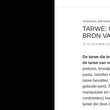
VOEDING
,
WETENS
TARWE: 
BRON VA
30 OKTOBER 20
De tarwe die te
de tarwe van v
pretzels, brood
pasta, noodles 
tarwe bevatten, 
gebruikt werd. 
manipulatie en 
centimeters) ho
tarwe die door 