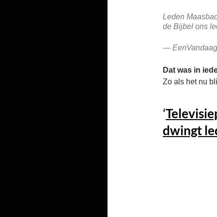
Leden Maasbach-
de Bijbel ons le
— EenVandaag
Dat was in ied
Zo als het nu bl
‘
Televisi
dwingt le