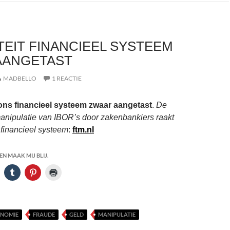
TEIT FINANCIEEL SYSTEEM
AANGETAST
MADBELLO
1 REACTIE
n ons financieel systeem zwaar aangetast
.
De
anipulatie van IBOR’s door zakenbankiers raakt
 financieel systeem
:
ftm.nl
N MAAK MIJ BLIJ.
NOMIE
FRAUDE
GELD
MANIPULATIE