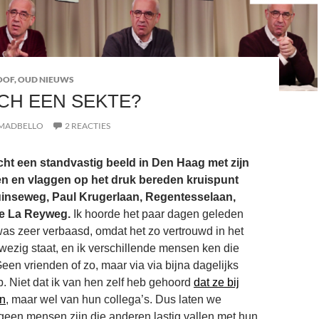
OOF
,
OUD NIEUWS
CH EEN SEKTE?
MADBELLO
2 REACTIES
ht een standvastig beeld in Den Haag met zijn
n en vlaggen op het druk bereden kruispunt
inseweg, Paul Krugerlaan, Regentesselaan,
e La Reyweg.
Ik hoorde het paar dagen geleden
as zeer verbaasd, omdat het zo vertrouwd in het
wezig staat, en ik verschillende mensen ken die
 Geen vrienden of zo, maar via via bijna dagelijks
. Niet dat ik van hen zelf heb gehoord
dat ze bij
en
, maar wel van hun collega’s. Dus laten we
geen mensen zijn die anderen lastig vallen met hun