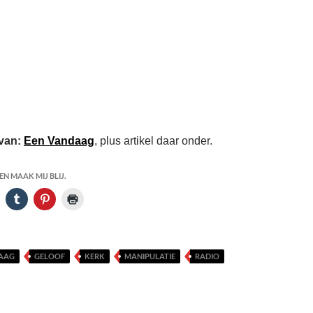
 van:
Een Vandaag
, plus artikel daar onder.
N MAAK MIJ BLIJ.
AAG
GELOOF
KERK
MANIPULATIE
RADIO