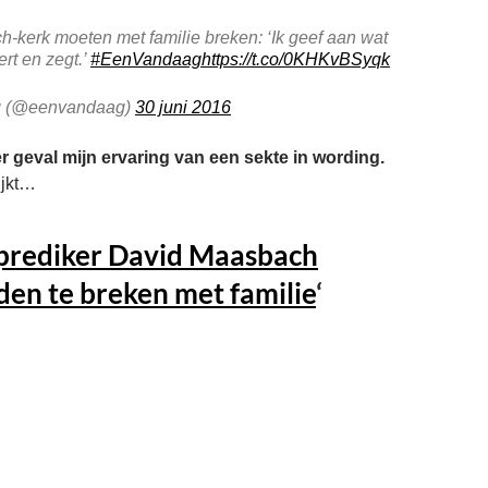
kerk moeten met familie breken: ‘Ik geef aan wat
ert en zegt.’
#EenVandaag
https://t.co/0KHKvBSyqk
 (@eenvandaag)
30 juni 2016
er geval mijn ervaring van een sekte in wording.
ijkt…
eprediker David Maasbach
den te breken met familie
‘