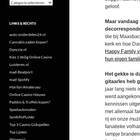
Categorieën
geloof.
Maar vandaag k
LINKS & RECHTS
decorresponde
auto-onderdelen24.nl
die bij Maasbac
Cannabis zaden kopen?
kerk en hoe Dav
Dyezzie.nl
Happy Family v
Kies 1 Veilig Online Casino
hun eigen famil
Luisteren.nl
mad-Beatport
Het gekke is da
mad-Spotify
gitaarles heb 
Marilyn Amaterasu
jaar lang niets 
Online Casino Nieuws
werd aangekondi
Paddos & Truffels kopen?
kennissen uitge
Speelautomaten
met allemaal fa
SynthPoPLoVer
rij en onze muz
Top 3 Casino Gokspellen
fanatieke volha
Top Lijsten
lampje branden,
Winnen!?