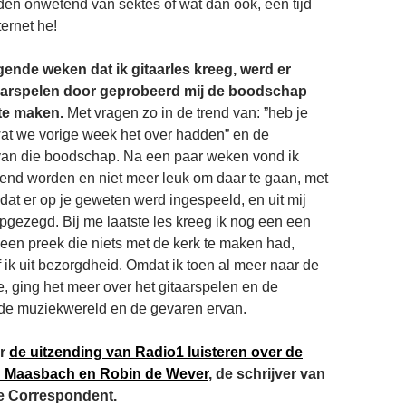
nden onwetend van sektes of wat dan ook, een tijd
ternet he!
ende weken dat ik gitaarles kreeg, werd er
taarspelen door geprobeerd mij de boodschap
 te maken.
Met vragen zo in de trend van: ”heb je
at we vorige week het over hadden” en de
 van die boodschap. Na een paar weken vond ik
lend worden en niet meer leuk om daar te gaan, met
dat er op je geweten werd ingespeeld, en uit mij
opgezegd. Bij me laatste les kreeg ik nog een een
 een preek die niets met de kerk te maken had,
 ik uit bezorgdheid. Omdat ik toen al meer naar de
e, ging het meer over het gitaarspelen en de
 de muziekwereld en de gevaren ervan.
ar
de uitzending van Radio1 luisteren over de
d Maasbach en Robin de Wever
, de schrijver van
 De Correspondent.