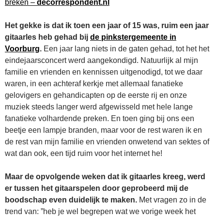
breken –
decorrespondent.nl
Het gekke is dat ik toen een jaar of 15 was, ruim een jaar
gitaarles heb gehad bij
de pinkstergemeente in
Voorburg
.
Een jaar lang niets in de gaten gehad, tot het het
eindejaarsconcert werd aangekondigd. Natuurlijk al mijn
familie en vrienden en kennissen uitgenodigd, tot we daar
waren, in een achteraf kerkje met allemaal fanatieke
gelovigers en gehandicapten op de eerste rij en onze
muziek steeds langer werd afgewisseld met hele lange
fanatieke volhardende preken. En toen ging bij ons een
beetje een lampje branden, maar voor de rest waren ik en
de rest van mijn familie en vrienden onwetend van sektes of
wat dan ook, een tijd ruim voor het internet he!
Maar de opvolgende weken dat ik gitaarles kreeg, werd
er tussen het gitaarspelen door geprobeerd mij de
boodschap even duidelijk te maken.
Met vragen zo in de
trend van: ”heb je wel begrepen wat we vorige week het