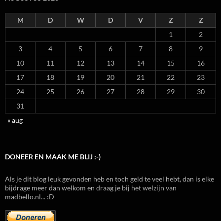
M
D
W
D
V
Z
Z
1
2
3
4
5
6
7
8
9
10
11
12
13
14
15
16
17
18
19
20
21
22
23
24
25
26
27
28
29
30
31
« aug
DONEER EN MAAK ME BLIJ :-)
Als je dit blog leuk gevonden heb en toch geld te veel hebt, dan is elke
bijdrage meer dan welkom en draag je bij het welzijn van
madbello.nl... :D