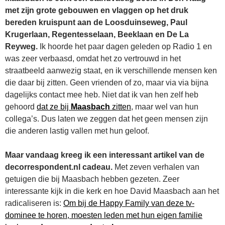
met zijn grote gebouwen en vlaggen op het druk
bereden kruispunt aan de Loosduinseweg, Paul
Krugerlaan, Regentesselaan, Beeklaan en De La
Reyweg.
Ik hoorde het paar dagen geleden op Radio 1 en
was zeer verbaasd, omdat het zo vertrouwd in het
straatbeeld aanwezig staat, en ik verschillende mensen ken
die daar bij zitten. Geen vrienden of zo, maar via via bijna
dagelijks contact mee heb. Niet dat ik van hen zelf heb
gehoord
dat ze bij
Maasbach
zitten
, maar wel van hun
collega’s. Dus laten we zeggen dat het geen mensen zijn
die anderen lastig vallen met hun geloof.
Maar vandaag kreeg ik een interessant artikel van de
decorrespondent.nl cadeau.
Met zeven verhalen van
getuigen die bij Maasbach hebben gezeten. Zeer
interessante kijk in die kerk en hoe David Maasbach aan het
radicaliseren is:
Om bij de Happy Family van deze tv-
dominee te horen, moesten leden met hun eigen familie