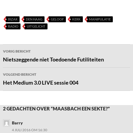
BIZAR
DEN HAAG
GELOOF
KERK
MANIPULATIE
RADIO
UITGELICHT
Bericht
VORIG BERICHT
navigatie
Nietszeggende niet Toedoende Futiliteiten
VOLGEND BERICHT
Het Medium 3.0 LIVE sessie 004
2 GEDACHTEN OVER “MAASBACH EEN SEKTE?”
Barry
4 JULI 2016 OM 16:30