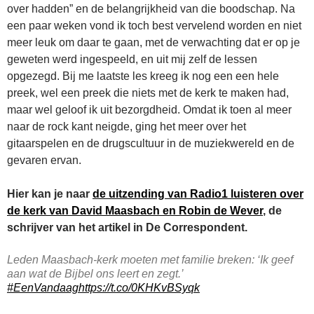
over hadden” en de belangrijkheid van die boodschap. Na
een paar weken vond ik toch best vervelend worden en niet
meer leuk om daar te gaan, met de verwachting dat er op je
geweten werd ingespeeld, en uit mij zelf de lessen
opgezegd. Bij me laatste les kreeg ik nog een een hele
preek, wel een preek die niets met de kerk te maken had,
maar wel geloof ik uit bezorgdheid. Omdat ik toen al meer
naar de rock kant neigde, ging het meer over het
gitaarspelen en de drugscultuur in de muziekwereld en de
gevaren ervan.
Hier kan je naar
de uitzending van Radio1 luisteren over
de kerk van David Maasbach en Robin de Wever
, de
schrijver van het artikel in De Correspondent.
Leden Maasbach-kerk moeten met familie breken: ‘Ik geef
aan wat de Bijbel ons leert en zegt.’
#EenVandaag
https://t.co/0KHKvBSyqk