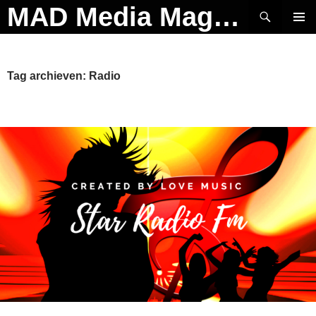
Ga
Zoeken
MAD Media Magazine
naar
PRIMAI
de
MENU
inhoud
Tag archieven: Radio