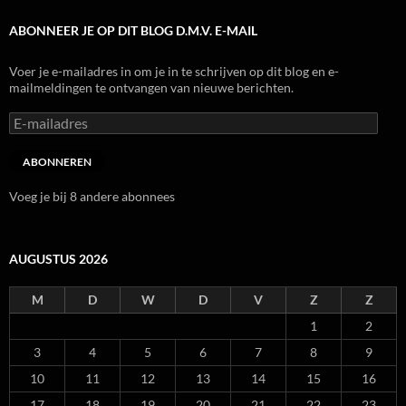
ABONNEER JE OP DIT BLOG D.M.V. E-MAIL
Voer je e-mailadres in om je in te schrijven op dit blog en e-
mailmeldingen te ontvangen van nieuwe berichten.
E-
mailadres
ABONNEREN
Voeg je bij 8 andere abonnees
AUGUSTUS 2026
M
D
W
D
V
Z
Z
1
2
3
4
5
6
7
8
9
10
11
12
13
14
15
16
17
18
19
20
21
22
23