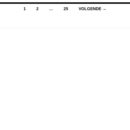
Berichten
1
2
…
25
VOLGENDE →
navigatie