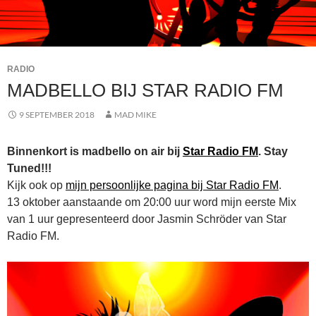
RADIO
MADBELLO BIJ STAR RADIO FM
9 SEPTEMBER 2018
MAD MIKE
Binnenkort is madbello on air bij
Star Radio FM
. Stay
Tuned!!!
Kijk ook op
mijn persoonlijke pagina bij Star Radio FM
.
13 oktober aanstaande om 20:00 uur word mijn eerste Mix
van 1 uur gepresenteerd door Jasmin Schröder van Star
Radio FM.