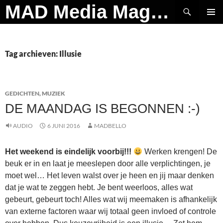
Ga
Zoeken
MAD Media Magazine
naar
PRIMAI
de
MENU
inhoud
Tag archieven: Illusie
GEDICHTEN
,
MUZIEK
DE MAANDAG IS BEGONNEN :-)
AUDIO
6 JUNI 2016
MADBELLO
Het weekend is eindelijk voorbij!!!
Werken krengen! De
beuk er in en laat je meeslepen door alle verplichtingen, je
moet wel… Het leven walst over je heen en jij maar denken
dat je wat te zeggen hebt. Je bent weerloos, alles wat
gebeurt, gebeurt toch! Alles wat wij meemaken is afhankelijk
van externe factoren waar wij totaal geen invloed of controle