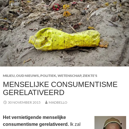
MILIEU
,
OUD NIEUWS
,
POLITIEK
,
WETENSCHAP
,
ZIEKTE'S
MENSELIJKE CONSUMENTISME
GERELATIVEERD
30 NOVEMBER 2015
MADBELLO
Het vernietigende menselijke
consumentisme gerelativeerd.
Ik zal