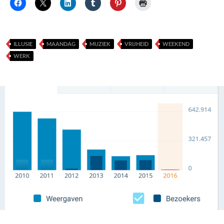
ILLUSIE
MAANDAG
MUZIEK
VRIJHEID
WEEKEND
WERK