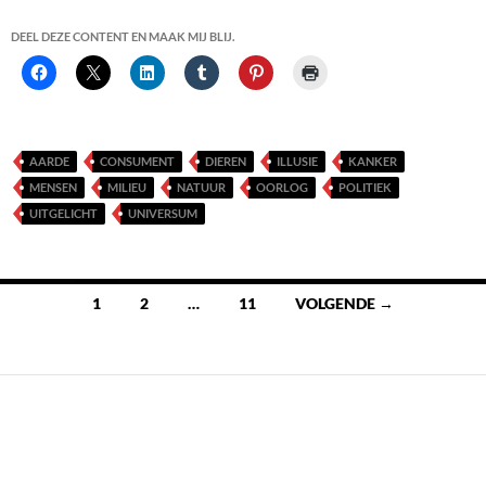
DEEL DEZE CONTENT EN MAAK MIJ BLIJ.
AARDE
CONSUMENT
DIEREN
ILLUSIE
KANKER
MENSEN
MILIEU
NATUUR
OORLOG
POLITIEK
UITGELICHT
UNIVERSUM
Berichten
1
2
…
11
VOLGENDE →
navigatie