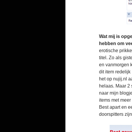
Wat mij is opge
hebben om veel
erotische prikk
titel. Zo als gis
en vanmorgen ke
dit item redelij
het op nujij.nl
helaas. Maar 2
naar mijn blogj
items met meer 
Best apart en e
doorspitters zij