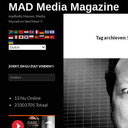
Zoeken
MAD Media Magazine
Ga
madbello Nieuws, Media
Muziek en Veel Meer!!!
naar
de
inhoud
Tag archieven: 
ZOEKT, EN GIJ ZULT VINDEN!!!
Zoeken
naar:
13 Nu Online
23303705 Totaal