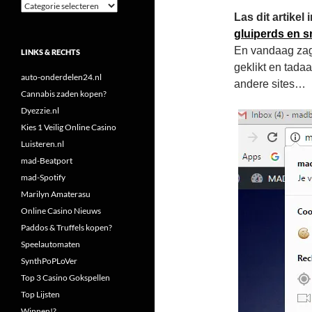
Categorieën
Las dit artike
gluiperds en s
En vandaag zag i
LINKS & RECHTS
geklikt en tada
auto-onderdelen24.nl
andere sites…
Cannabis zaden kopen?
Dyezzie.nl
Kies 1 Veilig Online Casino
Luisteren.nl
mad-Beatport
mad-Spotify
Marilyn Amaterasu
Online Casino Nieuws
Paddos & Truffels kopen?
Speelautomaten
SynthPoPLoVer
Top 3 Casino Gokspellen
Top Lijsten
Winnen!?