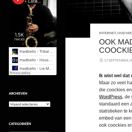
INTERNET
,
OUD NI
OOK MAD
COOCKI
17 SEPTEMBER 2
Ik wist wel dat
Maar zo veel ha
die coockies en 
ARCHIEVEN
WordPress
, de
Archieven
standaard een a
statistieken te 
embed van een 
CATEGORIEËN
ook coockies en