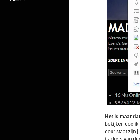
Het is maar dat
bekijken doe ik 
deur staat zijn 
trackers van d