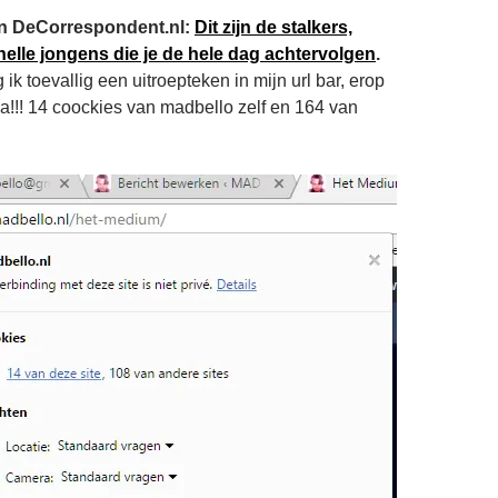
l in DeCorrespondent.nl:
Dit zijn de stalkers,
nelle jongens die je de hele dag achtervolgen
.
k toevallig een uitroepteken in mijn url bar, erop
aa!!! 14 coockies van madbello zelf en 164 van