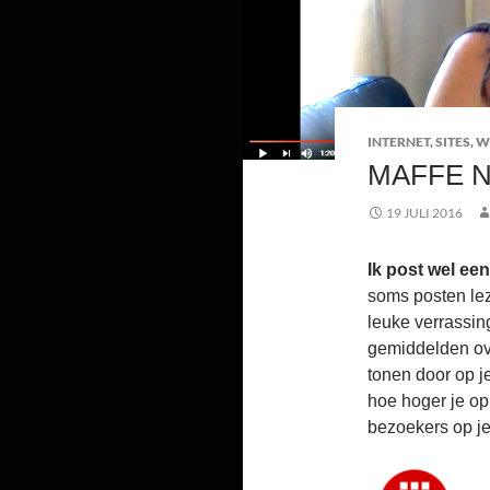
INTERNET
,
SITES
,
W
MAFFE N
19 JULI 2016
Ik post wel een
soms posten leze
leuke verrassing
gemiddelden ov
tonen door op j
hoe hoger je op
bezoekers op je s