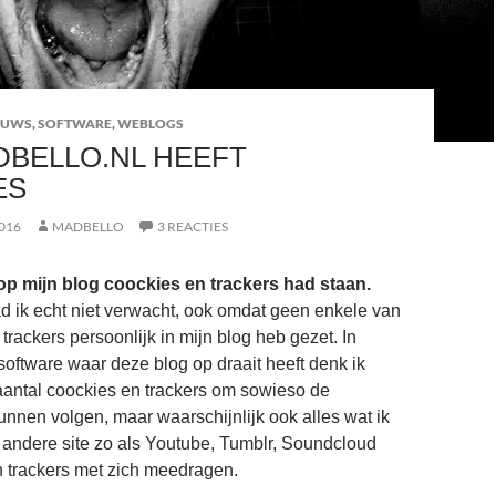
EUWS
,
SOFTWARE
,
WEBLOGS
BELLO.NL HEEFT
ES
016
MADBELLO
3 REACTIES
 op mijn blog coockies en trackers had staan.
d ik echt niet verwacht, ook omdat geen enkele van
trackers persoonlijk in mijn blog heb gezet. In
 software waar deze blog op draait heeft denk ik
antal coockies en trackers om sowieso de
kunnen volgen, maar waarschijnlijk ook alles wat ik
andere site zo als Youtube, Tumblr, Soundcloud
 trackers met zich meedragen.