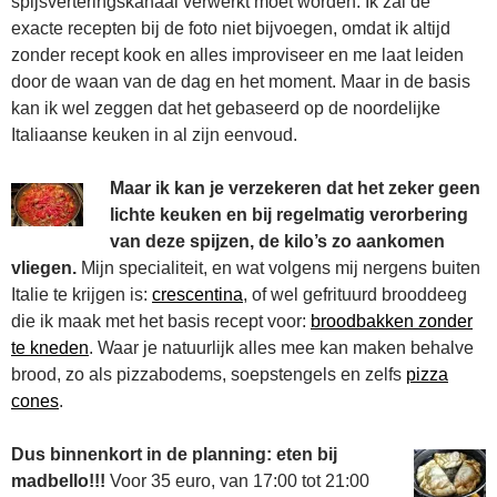
spijsverteringskanaal verwerkt moet worden. Ik zal de
exacte recepten bij de foto niet bijvoegen, omdat ik altijd
zonder recept kook en alles improviseer en me laat leiden
door de waan van de dag en het moment. Maar in de basis
kan ik wel zeggen dat het gebaseerd op de noordelijke
Italiaanse keuken in al zijn eenvoud.
Maar ik kan je verzekeren dat het zeker geen
lichte keuken en bij regelmatig verorbering
van deze spijzen, de kilo’s zo aankomen
vliegen.
Mijn specialiteit, en wat volgens mij nergens buiten
Italie te krijgen is:
crescentina
, of wel gefrituurd brooddeeg
die ik maak met het basis recept voor:
broodbakken zonder
te kneden
. Waar je natuurlijk alles mee kan maken behalve
brood, zo als pizzabodems, soepstengels en zelfs
pizza
cones
.
Dus binnenkort in de planning: eten bij
madbello!!!
Voor 35 euro, van 17:00 tot 21:00