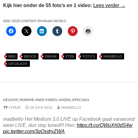
Eten bij
Kijk hier onder de 55 foto’s en 1 video:
Lees verder
→
DEEL DEZE CONTENT EN MAAK MIJ BLIJ.
BIER
BROOD
DRANK
ETEN
FOTO'S
MADBELLO
UITGELICHT
GELOOF
,
HUMOR
,
MAD VIDEO
,
ONZIN
,
SPECIALS
CITAAT
18 JUNI 2016
MADBELLO
madbello Het Medium 3.0 LIVE op Facebook gaat vanavond
weer LIVE, dus stay tuned!!! Hier:
https://t.co/QWuXh0dS4w
pic.twitter.com/3qOsdryZWA