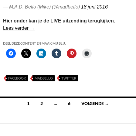
— M.A.D. Bello (Mike) (@madbello)
18 juni 2016
Hier onder kan je de LIVE uitzending terugkijken:
Vanavond de 3e LIVE Uitzending van Het Medium
Lees verder
→
DEEL DEZE CONTENT EN MAAK MIJ BLIJ.
FACEBOOK
MADBELLO
TWITTER
Berichten
1
2
…
6
VOLGENDE →
navigatie