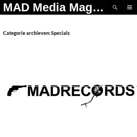
Ga
Zoeken
MAD Media Magazine
naar
PRIMAI
de
MENU
inhoud
Categorie archieven: Specials