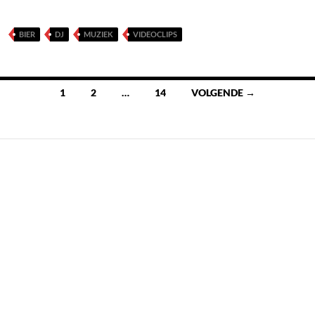
BIER
DJ
MUZIEK
VIDEOCLIPS
Berichten
1
2
…
14
VOLGENDE →
navigatie