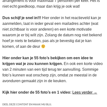
arrangement is voor maximaal 7 personen per keer. Het is
niet echt goedkoop, maar dan krijg je ook wat!
Dus schijf je snel in!!!
Hier onder in het reactieveld kan je
aanmelden, laat in ieder geval een mailadres achter (wat
niet zichtbaar is voor anderen) en een korte motivatie
waarom je er bij wilt zijn. Zolang de datum nog niet bekend
hoef je niets te betalen, pas als je bevestig dat je kan
komen, of aan de deur
Hier onder kan je 55 foto’s bekijken om een idee te
krijgen wat je zou kunnen krijgen.
En ook een korte video
van 2 minuten van een tijd terug ter aanvulling. Sommige
foto’s kunnen wat onscherp zijn, omdat ze meestal in de
avonduren gemaakt zijn in de keuken.
Eten bij
Kijk hier onder de 55 foto’s en 1 video:
Lees verder
→
DEEL DEZE CONTENT EN MAAK MIJ BLIJ.