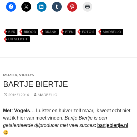
BIER
BROOD
DRANK
ETEN
FOTO'S
MADBELLO
UITGELICHT
MUZIEK
,
VIDEO'S
BARTJE BIERTJE
20 MEI 2016
MADBELLO
Met: Vogels…
Luister en huiver zelf maar, ik weet echt niet
wat ik hier van moet vinden.
Bartje Biertje is een
getalenteerde dj/producer met veel succes
:
bartjebiertje.nl