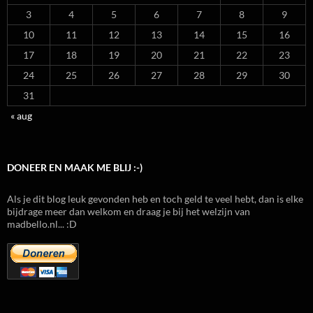
3
4
5
6
7
8
9
10
11
12
13
14
15
16
17
18
19
20
21
22
23
24
25
26
27
28
29
30
31
« aug
DONEER EN MAAK ME BLIJ :-)
Als je dit blog leuk gevonden heb en toch geld te veel hebt, dan is elke
bijdrage meer dan welkom en draag je bij het welzijn van
madbello.nl... :D