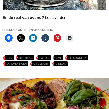
Duimen en Vieren in he
En de rest van avond?
Lees verder
→
DEEL DEZE CONTENT EN MAAK MIJ BLIJ.
BIER
DEN HAAG
FOTO'S
LIVE
PERSOONLIJK
SCHEVENINGEN
UITGELICHT
VIDEO'S