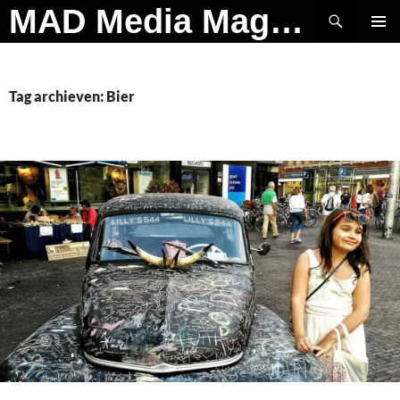
Ga
Zoeken
MAD Media Magazine
naar
PRIMAI
de
MENU
inhoud
Tag archieven: Bier