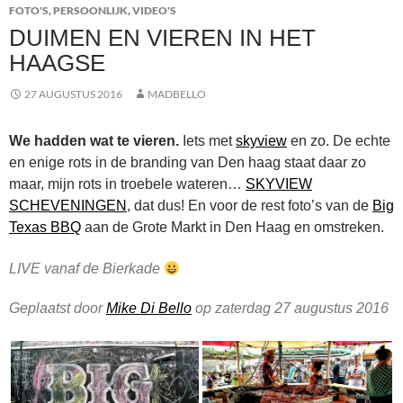
FOTO'S
,
PERSOONLIJK
,
VIDEO'S
DUIMEN EN VIEREN IN HET
HAAGSE
27 AUGUSTUS 2016
MADBELLO
We hadden wat te vieren.
Iets met
skyview
en zo. De echte
en enige rots in de branding van Den haag staat daar zo
maar, mijn rots in troebele wateren…
SKYVIEW
SCHEVENINGEN
, dat dus! En voor de rest foto’s van de
Big
Texas BBQ
aan de Grote Markt in Den Haag en omstreken.
LIVE vanaf de Bierkade
Geplaatst door
Mike Di Bello
op zaterdag 27 augustus 2016