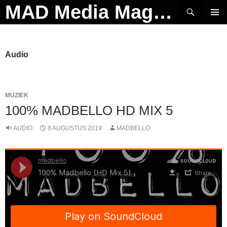
Ga
Zoeken
MAD Media Magazine
naar
PRIMAI
de
MENU
inhoud
Audio
MUZIEK
100% MADBELLO HD MIX 5
AUDIO
8 AUGUSTUS 2019
MADBELLO