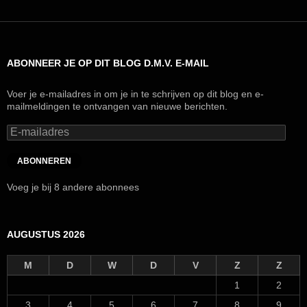
ABONNEER JE OP DIT BLOG D.M.V. E-MAIL
Voer je e-mailadres in om je in te schrijven op dit blog en e-
mailmeldingen te ontvangen van nieuwe berichten.
E-
mailadres
ABONNEREN
Voeg je bij 8 andere abonnees
AUGUSTUS 2026
M
D
W
D
V
Z
Z
1
2
3
4
5
6
7
8
9