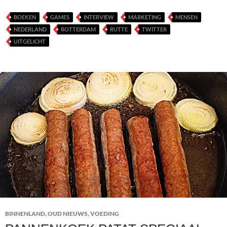
BOEKEN
GAMES
INTERVIEW
MARKETING
MENSEN
NEDERLAND
ROTTERDAM
RUTTE
TWITTER
UITGELICHT
BINNENLAND
,
OUD NIEUWS
,
VOEDING