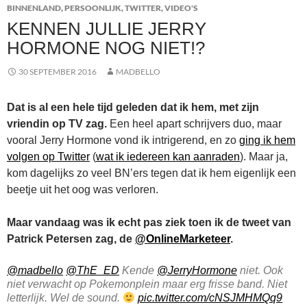
BINNENLAND
,
PERSOONLIJK
,
TWITTER
,
VIDEO'S
KENNEN JULLIE JERRY
HORMONE NOG NIET!?
30 SEPTEMBER 2016
MADBELLO
Dat is al een hele tijd geleden dat ik hem, met zijn
vriendin op TV zag.
Een heel apart schrijvers duo, maar
vooral Jerry Hormone vond ik intrigerend, en zo
ging ik hem
volgen op Twitter
(
wat ik iedereen kan aanraden
). Maar ja,
kom dagelijks zo veel BN’ers tegen dat ik hem eigenlijk een
beetje uit het oog was verloren.
Maar vandaag was ik echt pas ziek toen ik de tweet van
Patrick Petersen zag, de
@OnlineMarketeer
.
@madbello
@ThE_ED
Kende
@JerryHormone
niet. Ook
niet verwacht op Pokemonplein maar erg frisse band. Niet
letterlijk. Wel de sound.
pic.twitter.com/cNSJMHMQq9