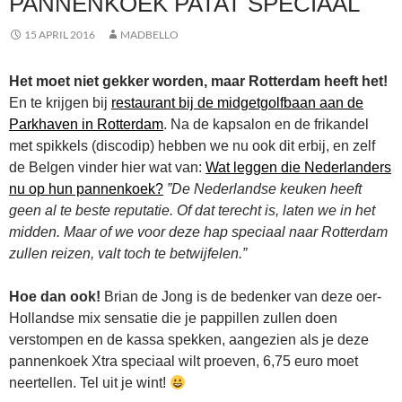
PANNENKOEK PATAT SPECIAAL
15 APRIL 2016
MADBELLO
Het moet niet gekker worden, maar Rotterdam heeft het!
En te krijgen bij
restaurant bij de midgetgolfbaan aan de
Parkhaven in Rotterdam
. Na de kapsalon en de frikandel
met spikkels (discodip) hebben we nu ook dit erbij, en zelf
de Belgen vinder hier wat van:
Wat leggen die Nederlanders
nu op hun pannenkoek?
”De Nederlandse keuken heeft
geen al te beste reputatie. Of dat terecht is, laten we in het
midden. Maar of we voor deze hap speciaal naar Rotterdam
zullen reizen, valt toch te betwijfelen.”
Hoe dan ook!
Brian de Jong is de bedenker van deze oer-
Hollandse mix sensatie die je pappillen zullen doen
verstompen en de kassa spekken, aangezien als je deze
pannenkoek Xtra speciaal wilt proeven, 6,75 euro moet
neertellen. Tel uit je wint!