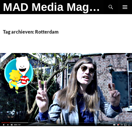
Ga
Zoeken
MAD Media Magazine
naar
PRIMAI
de
MENU
inhoud
Tag archieven: Rotterdam