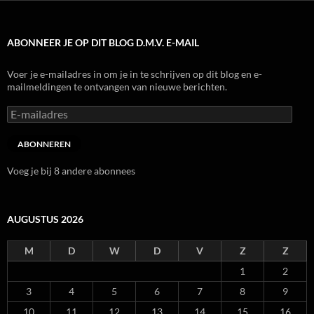
ABONNEER JE OP DIT BLOG D.M.V. E-MAIL
Voer je e-mailadres in om je in te schrijven op dit blog en e-
mailmeldingen te ontvangen van nieuwe berichten.
E-
mailadres
ABONNEREN
Voeg je bij 8 andere abonnees
AUGUSTUS 2026
M
D
W
D
V
Z
Z
1
2
3
4
5
6
7
8
9
10
11
12
13
14
15
16