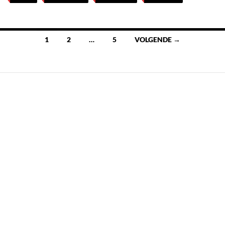
Berichten
1
2
…
5
VOLGENDE →
navigatie