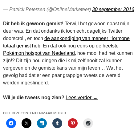
— Patrick Petersen (@OnlineMarketeer)
30 september 2016
Dit heb ik gewoon gemist!
Terwijl het gewoon naast mijn
deur was. En dat ondanks ik toch echt dagelijks Twitter
doorscroll, en toch
de aankondiging van meneer Hormone
totaal gemist heb
. En dat ook nog eens op de
heetste
Pokémon hotspot van Nederland
, hoe mooi had het kunnen
zijn!? Dit zijn nou dingen die ik mijzelf nooit zal kunnen
vergeven en de gemiste kans van mijn leven… Wat het
gevolg had dat er een paar grappige tweets de wereld
werden ingeslingerd.
Kennen jullie Jerry 
Wil je die tweets nog zien?
Lees verder
→
DEEL DEZE CONTENT EN MAAK MIJ BLIJ.