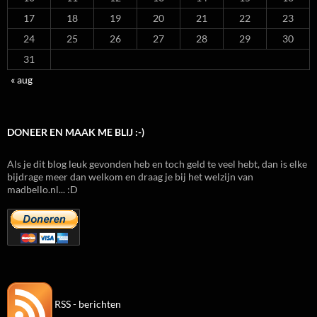
17
18
19
20
21
22
23
24
25
26
27
28
29
30
31
« aug
DONEER EN MAAK ME BLIJ :-)
Als je dit blog leuk gevonden heb en toch geld te veel hebt, dan is elke
bijdrage meer dan welkom en draag je bij het welzijn van
madbello.nl... :D
RSS - berichten