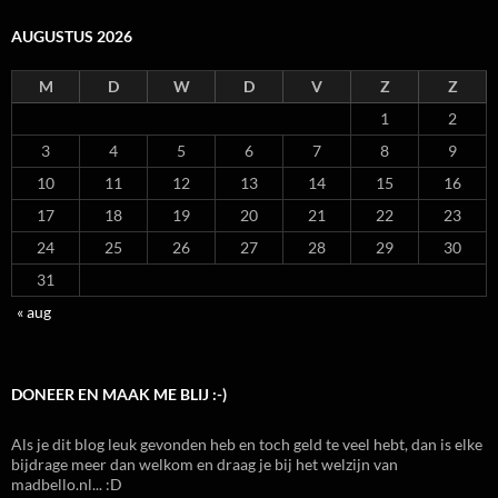
AUGUSTUS 2026
M
D
W
D
V
Z
Z
1
2
3
4
5
6
7
8
9
10
11
12
13
14
15
16
17
18
19
20
21
22
23
24
25
26
27
28
29
30
31
« aug
DONEER EN MAAK ME BLIJ :-)
Als je dit blog leuk gevonden heb en toch geld te veel hebt, dan is elke
bijdrage meer dan welkom en draag je bij het welzijn van
madbello.nl... :D