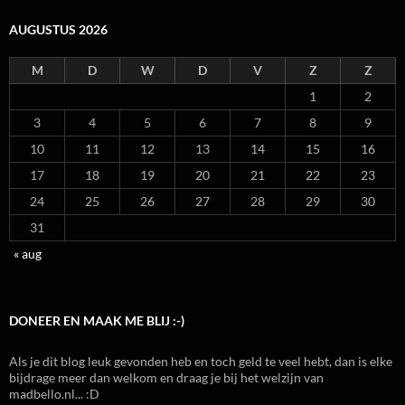
AUGUSTUS 2026
M
D
W
D
V
Z
Z
1
2
3
4
5
6
7
8
9
10
11
12
13
14
15
16
17
18
19
20
21
22
23
24
25
26
27
28
29
30
31
« aug
DONEER EN MAAK ME BLIJ :-)
Als je dit blog leuk gevonden heb en toch geld te veel hebt, dan is elke
bijdrage meer dan welkom en draag je bij het welzijn van
madbello.nl... :D