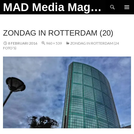
Ga
Zoeken
MAD Media Magazine
naar
PRIMAI
de
MENU
inhoud
ZONDAG IN ROTTERDAM (20)
8 FEBRUARI 2016
960 × 539
ZONDAG IN ROTTERDAM (24
FOTO’S)