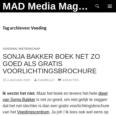
Ga
Zoeken
MAD Media Magazine
naar
PRIMAI
de
MENU
inhoud
Tag archieven: Voeding
VOEDING
,
WETENSCHAP
SONJA BAKKER BOEK NET ZO
GOED ALS GRATIS
VOORLICHTINGSBROCHURE
4 JANUARI 2009
MADBELLO
4 REACTIES
Ik verzin het niet
. Maar het boek en tevens het hele
dieet
van Sonja Bakker
is net zo goed, om niet gelijk te zeggen
dat het net slechter is dan een gratis voorlichtingsbrochure
van het
Voedingscentrum
. Ja joh ! Ik lees ook wel eens op