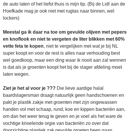
de auto laten of het liefst thuis is mijn tip. (Bij de Lidl aan de
Hoefkade mag je ook niet met rugtas naar binnen, wel
lockers)
Meestal ga ik daar na toe om gevulde olijven met pepers
en knoflook en niet te vergeten de liter blikken met 60%
vette feta te kopen
, niet te vergelijken met wat je bij NL
super koopt en voor de rest is alles naar verhouding best
wel goedkoop, maar een ding waar ik nooit aan zal wennen
is dat als je groenten koopt het bij de slager afdeling moet
laten wegen.
Ziet je het al voor je ???
Die lieve aardige halal
baardslagersman draagt natuurlijk geen handschoenen en
pakt je plastik zakje met groenten met zijn ongewassen
handen vol met schaap, rund, koe en kippen bacteriën aan,
om dan het weer terug te geven en je voel als het ware de
vochtige krioelende orgie van bacteriën zo over dat
doorzichtige plastiek zak gevulde groeten heen gaan,