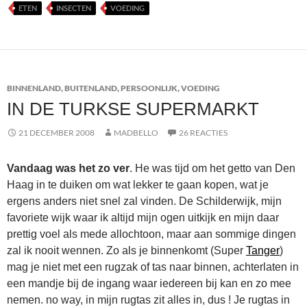
ETEN
INSECTEN
VOEDING
BINNENLAND
,
BUITENLAND
,
PERSOONLIJK
,
VOEDING
IN DE TURKSE SUPERMARKT
21 DECEMBER 2008
MADBELLO
26 REACTIES
Vandaag was het zo ver
. He was tijd om het getto van Den
Haag in te duiken om wat lekker te gaan kopen, wat je
ergens anders niet snel zal vinden. De Schilderwijk, mijn
favoriete wijk waar ik altijd mijn ogen uitkijk en mijn daar
prettig voel als mede allochtoon, maar aan sommige dingen
zal ik nooit wennen. Zo als je binnenkomt (Super
Tanger
)
mag je niet met een rugzak of tas naar binnen, achterlaten in
een mandje bij de ingang waar iedereen bij kan en zo mee
nemen. no way, in mijn rugtas zit alles in, dus ! Je rugtas in