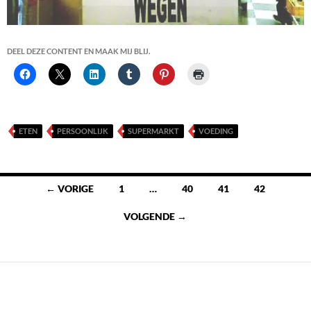
DEEL DEZE CONTENT EN MAAK MIJ BLIJ.
ETEN
PERSOONLIJK
SUPERMARKT
VOEDING
Berichten
← VORIGE
1
…
40
41
42
navigatie
VOLGENDE →