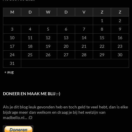
M
D
W
D
V
Z
Z
1
2
3
4
5
6
7
8
9
10
11
12
13
14
15
16
17
18
19
20
21
22
23
24
25
26
27
28
29
30
31
« aug
DONEER EN MAAK ME BLIJ :-)
Als je dit blog leuk gevonden heb en toch geld te veel hebt, dan is elke
bijdrage meer dan welkom en draag je bij het welzijn van
madbello.nl... :D