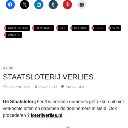
AMSTERDAM
DEN HAAG
FAIL
KLEDING
PRIVE
WIN
WINKEL
ASIDE
STAATSLOTERIJ VERLIES
19 APRIL 2008
MADBELLO
5 REACTIES
De Staatsloterij
heeft winnende nummers getrokken uit niet
verkochte loten en daarmee de deelnemers misleid. Ook
procederen ?
loterijverlies.nl