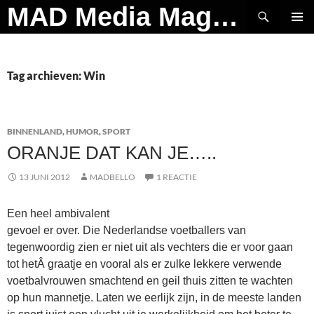
Ga
Zoeken
MAD Media Magazine
naar
PRIMAI
de
MENU
inhoud
Tag archieven: Win
BINNENLAND
,
HUMOR
,
SPORT
ORANJE DAT KAN JE…..
13 JUNI 2012
MADBELLO
1 REACTIE
Een heel ambivalent
gevoel er over. Die Nederlandse voetballers van
tegenwoordig zien er niet uit als vechters die er voor gaan
tot hetÂ graatje en vooral als er zulke lekkere verwende
voetbalvrouwen smachtend en geil thuis zitten te wachten
op hun mannetje. Laten we eerlijk zijn, in de meeste landen