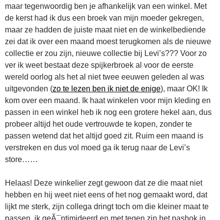
maar tegenwoordig ben je afhankelijk van een winkel. Met
de kerst had ik dus een broek van mijn moeder gekregen,
maar ze hadden de juiste maat niet en de winkelbediende
zei dat ik over een maand moest terugkomen als de nieuwe
collectie er zou zijn, nieuwe collectie bij Levi’s??? Voor zo
ver ik weet bestaat deze spijkerbroek al voor de eerste
wereld oorlog als het al niet twee eeuwen geleden al was
uitgevonden (
zo te lezen ben ik niet de enige
), maar OK! Ik
kom over een maand. Ik haat winkelen voor mijn kleding en
passen in een winkel heb ik nog een grotere hekel aan, dus
probeer altijd het oude vertrouwde te kopen, zonder te
passen wetend dat het altijd goed zit. Ruim een maand is
verstreken en dus vol moed ga ik terug naar de Levi’s
store……
Helaas! Deze winkelier zegt gewoon dat ze die maat niet
hebben en hij weet niet eens of het nog gemaakt word, dat
lijkt me sterk, zijn collega dringt toch om die kleiner maat te
passen, ik geÃ¯ntimideerd en met tegen zin het pashok in.