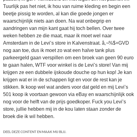
Tuurlijk pas het niet, ik hou van ruime kleding en begin een
beetje pissig te worden, al kan die goede jongen er
waarschijnlijk niets aan doen. Na wat onbegrip en
aandringen van mijn kant gaat hij toch bellen. Over twee
weken hebben ze die maat, maar ik moet wel naar
Amsterdam in de Levi’s store in Kalvenstraat. â‚¬%$+GVD
nog aan toe, dus ik moet zo wat een halve tank plus
parkeergeld gaan verspillen om een broek van geen 90 euro
te gaan halen, WTF voor winkel is de Levi’s store! Van mij
krijgen ze een dubbele ijskoude douche op hun kop! Je kan
krijgen wat er in de schappen ligt en voor de rest kan je
stikken. Ik koop wel wat anders voor dat geld en mij Levi’s
501 koop ik voortaan gewoon via eBay en waarschijnlijk ook
nog voor de helft van de prijs goedkoper. Fuck you Levi’s
store, jullie hebben mij in de kou laten staan zonder de
broek die ik wil hebben.
DEEL DEZE CONTENT EN MAAK MIJ BLIJ.