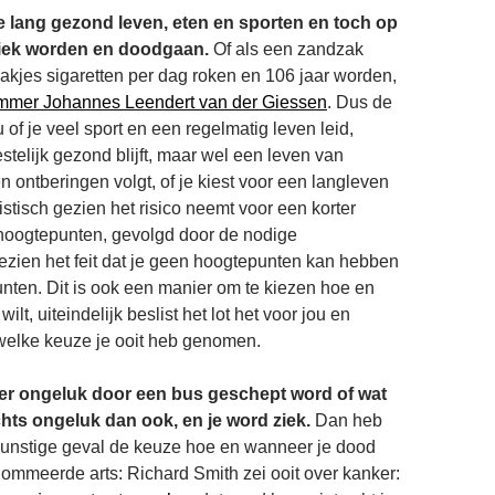
e lang gezond leven, eten en sporten en toch op
 ziek worden en doodgaan.
Of als een zandzak
akjes sigaretten per dag roken en 106 jaar worden,
ammer Johannes Leendert van der Giessen
. Dus de
 of je veel sport en een regelmatig leven leid,
stelijk gezond blijft, maar wel een leven van
n ontberingen volgt, of je kiest voor een langleven
tistisch gezien het risico neemt voor een korter
 hoogtepunten, gevolgd door de nodige
ezien het feit dat je geen hoogtepunten kan hebben
nten. Dit is ook een manier om te kiezen hoe en
ilt, uiteindelijk beslist het lot het voor jou en
 welke keuze je ooit heb genomen.
 per ongeluk door een bus geschept word of wat
ts ongeluk dan ook, en je word ziek.
Dan heb
gunstige geval de keuze hoe en wanneer je dood
ommeerde arts: Richard Smith zei ooit over kanker: