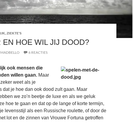
IJK
,
ZIEKTE'S
EN HOE WIL JIJ DOOD?
MADBELLO
6 REACTIES
lijk ook mensen die
den willen gaan.
Maar
 zeker weet als je
s dat je hoe dan ook dood zult gaan. Maar
bben we zo’n beetje de luxe en als we geluk
e hoe te gaan en dat op de lange of korte termijn,
je levensstijl als een Russische roulette, of door de
het lot en de zinnen van Vrouwe Fortuna getroffen