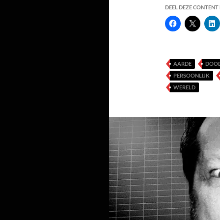
DEEL DEZE CONTENT E
AARDE
DOO
PERSOONLIJK
WERELD