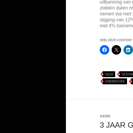
uitbanning van 
ziekten dalen m
nemen toe met 1
stijging van 12
met 4% toenem
DEEL DEZE CONTENT E
GELD
GEZON
ONDERZOEK
ASIDE
3 JAAR 