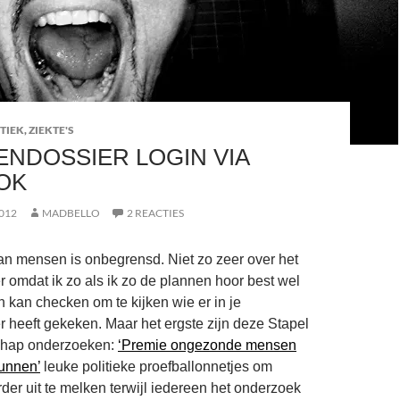
TIEK
,
ZIEKTE'S
ENDOSSIER LOGIN VIA
OK
012
MADBELLO
2 REACTIES
an mensen is onbegrensd. Niet zo zeer over het
r omdat ik zo als ik zo de plannen hoor best wel
 in kan checken om te kijken wie er in je
r heeft gekeken. Maar het ergste zijn deze Stapel
chap onderzoeken:
‘Premie ongezonde mensen
unnen’
leuke politieke proefballonnetjes om
er uit te melken terwijl iedereen het onderzoek