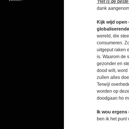
‘Het is de beste
dank aangenome
Kijk wijd open
globaliserende
wereld, die ste
consumeren. Zo 
uitgeput raken 
is. Waarom de 
gezonder en stee
dood wilt, word
zullen alles doe
Terwijl overhed
worden op deze
doodgaan ho m
Ik wou ergens
ben ik het pun