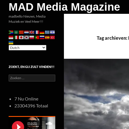
Zoeken
MAD Media Magazine
Ga
madbello Nieuws, Media
Muziek en Veel Meer!!!
naar
de
inhoud
Tag archieven:
ZOEKT, EN GIJ ZULT VINDEN!!!
Zoeken
naar:
7 Nu Online
23304396 Totaal