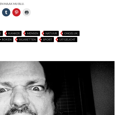
N MAAK MIJ BLIJ.
D
KANKER
MENSEN
NATUUR
ONGELUK
ROKEN
SIGARETTEN
SPORT
UITGELICHT