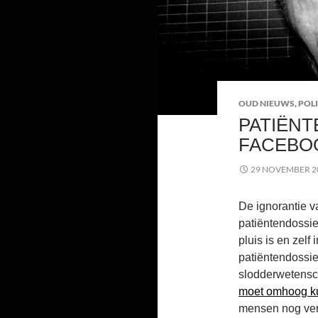
OUD NIEUWS
,
POLI
PATIËNT
FACEBO
29 NOVEMBER 2
De ignorantie v
patiëntendossie
pluis is en zelf
patiëntendossie
slodderwetens
moet omhoog k
mensen nog verd