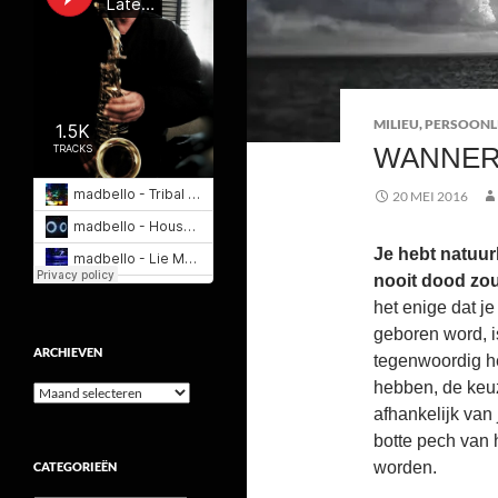
MILIEU
,
PERSOONL
WANNER 
20 MEI 2016
Je hebt natuur
nooit dood zou
het enige dat je
geboren word, i
ARCHIEVEN
tegenwoordig he
hebben, de keuz
Archieven
afhankelijk van 
botte pech van 
worden.
CATEGORIEËN