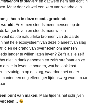
 manier om te sterven’
en dat werd hem niet echt in
n. Maar daar zit wel een kern van waarheid in.
 om je heen in deze steeds groeiende
 wereld.
Er komen steeds meer mensen op de
eds langer leven en steeds meer willen
veel dat de natuurlijke bronnen van de aarde
en het hele ecosysteem van deze planeet van slag
strijd en de drang van overheden om mensen
ds langer te willen laten leven? Zelfs als je zelf
 het niet in dank genomen en zelfs strafbaar en ze
n om je in leven te houden, wat het ook kost.
en bezuinigen op de zorg, waardoor het ouder
 manier een nog ellendiger lijdensweg word, maar
aar!
 een punt van maken.
Maar tijdens het schrijven
t vergeten…