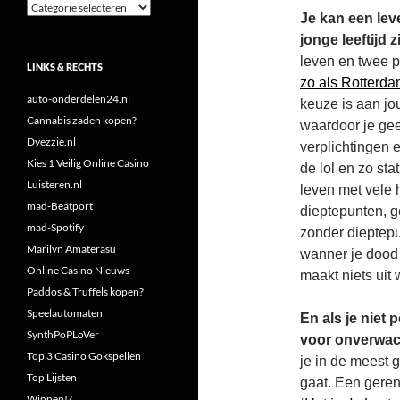
Categorieën
Je kan een lev
jonge leeftijd
leven en twee p
LINKS & RECHTS
zo als Rotterd
auto-onderdelen24.nl
keuze is aan jou
Cannabis zaden kopen?
waardoor je gee
Dyezzie.nl
verplichtingen e
Kies 1 Veilig Online Casino
de lol en zo sta
Luisteren.nl
leven met vele
mad-Beatport
dieptepunten, g
mad-Spotify
zonder dieptepu
Marilyn Amaterasu
wanner je dood w
Online Casino Nieuws
maakt niets uit
Paddos & Truffels kopen?
Speelautomaten
En als je niet
SynthPoPLoVer
voor onverwach
Top 3 Casino Gokspellen
je in de meest 
Top Lijsten
gaat. Een geren
Winnen!?