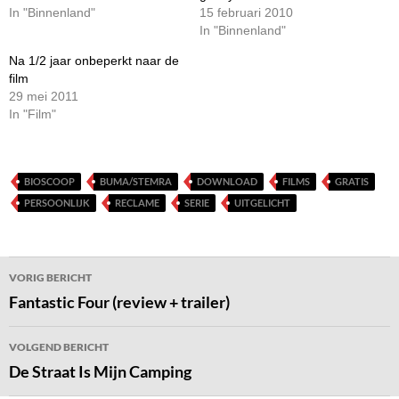
In "Binnenland"
15 februari 2010
In "Binnenland"
Na 1/2 jaar onbeperkt naar de
film
29 mei 2011
In "Film"
BIOSCOOP
BUMA/STEMRA
DOWNLOAD
FILMS
GRATIS
PERSOONLIJK
RECLAME
SERIE
UITGELICHT
Bericht
VORIG BERICHT
navigatie
Fantastic Four (review + trailer)
VOLGEND BERICHT
De Straat Is Mijn Camping