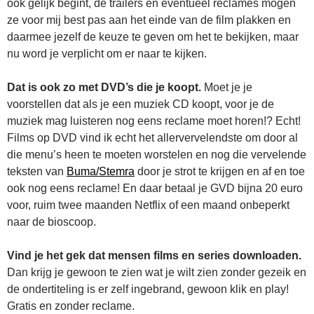
ook gelijk begint, de trailers en eventueel reclames mogen
ze voor mij best pas aan het einde van de film plakken en
daarmee jezelf de keuze te geven om het te bekijken, maar
nu word je verplicht om er naar te kijken.
Dat is ook zo met DVD’s die je koopt.
Moet je je
voorstellen dat als je een muziek CD koopt, voor je de
muziek mag luisteren nog eens reclame moet horen!? Echt!
Films op DVD vind ik echt het allervervelendste om door al
die menu’s heen te moeten worstelen en nog die vervelende
teksten van
Buma/Stemra
door je strot te krijgen en af en toe
ook nog eens reclame! En daar betaal je GVD bijna 20 euro
voor, ruim twee maanden Netflix of een maand onbeperkt
naar de bioscoop.
Vind je het gek dat mensen films en series downloaden.
Dan krijg je gewoon te zien wat je wilt zien zonder gezeik en
de ondertiteling is er zelf ingebrand, gewoon klik en play!
Gratis en zonder reclame.