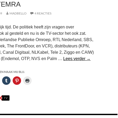
TEMRA
09
MADBELLO
4 REACTIES
jk tijd. De politiek heeft zijn vragen over
 al gesteld en nu is de TV-sector het ook zat.
erlandse Publieke Omroep, RTL Nederland, SBS,
k, The FrontDoor, en VCR), distributeurs (KPN,
 Canal Digitaal, NLKabel, Tele 2, Ziggo en CAIW)
TV
n (Endemol, OTP, NVS en Palm …
Lees verder
→
omroepen
openen
N MAAK MIJ BLIJ.
aanval
op
Buma/Stemra
TV