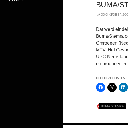
BUMA/S
30 OKTOBER 20
Dat werd eindeli
Buma/Stemra ook
Omroepen (Ned
MTV, Het Gespre
UPC Nederland,
en producente
DEEL DEZE CONTENT E
BUMA/STEMRA