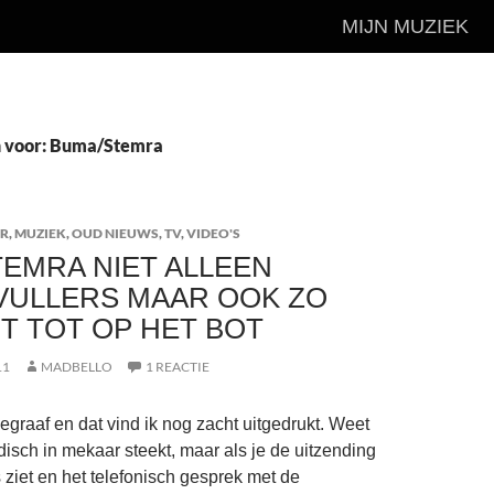
MIJN MUZIEK
n voor: Buma/Stemra
AR
,
MUZIEK
,
OUD NIEUWS
,
TV
,
VIDEO'S
EMRA NIET ALLEEN
VULLERS MAAR OOK ZO
 TOT OP HET BOT
11
MADBELLO
1 REACTIE
egraaf en dat vind ik nog zacht uitgedrukt. Weet
idisch in mekaar steekt, maar als je de uitzending
iet en het telefonisch gesprek met de