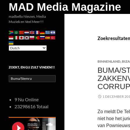
Zoeken
MAD Media Magazine
Ga
madbello Nieuws, Media
Muziek en Veel Meer!!!
naar
de
inhoud
Zoekresultate
BINNENLAND
,
BIZ
ZOEKT, EN GIJ ZULT VINDEN!!!
BUMA/ST
ZAKKEN
Zoeken
naar:
CORRUPT
1 DECEMBER 20
9 Nu Online
23298616 Totaal
Zo meldt De Tel
niet hoe het jur
van Pownieuws z