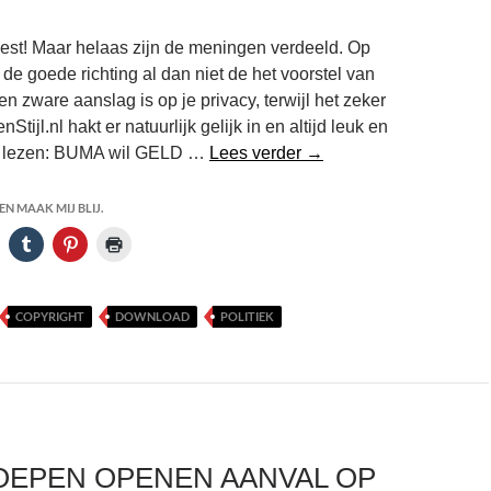
eest! Maar helaas zijn de meningen verdeeld. Op
 de goede richting al dan niet de het voorstel van
 zware aanslag is op je privacy, terwijl het zeker
tijl.nl hakt er natuurlijk gelijk in en altijd leuk en
Buma/Stemra
e lezen: BUMA wil GELD …
Lees verder
→
wil
down
N MAAK MIJ BLIJ.
&
uploaden
legaliseren
COPYRIGHT
DOWNLOAD
POLITIEK
OEPEN OPENEN AANVAL OP