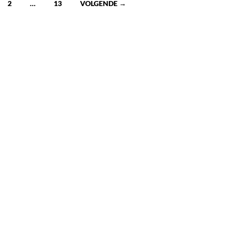
2
…
13
VOLGENDE →