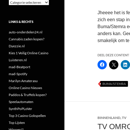
Categorieën
Jheeee het is f
zich een stap in
LINKS & RECHTS
Buma/Stemra een
auto-onderdelen24.nl
anders kan. GeenS
Cannabis zaden kopen?
smakelijk om t
Dyezzie.nl
Kies 1 Veilig Online Casino
DEEL DEZE CONTENT E
Luisteren.nl
mad-Beatport
mad-Spotify
Marilyn Amaterasu
BUMA/STEMRA
Online Casino Nieuws
Paddos & Truffels kopen?
Speelautomaten
SynthPoPLoVer
Top 3 Casino Gokspellen
BINNENLAND
,
TV
Top Lijsten
TV OMR
Winnen!?