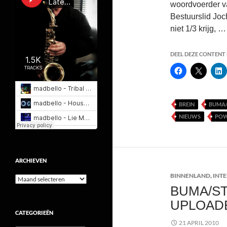
woordvoerder v
Bestuurslid Joc
niet 1/3 krijg, 
DEEL DEZE CONTENT E
BREIN
BUMA
NIEUWS
PO
ARCHIEVEN
BINNENLAND
,
INT
Archieven
BUMA/S
UPLOAD
CATEGORIEËN
21 APRIL 2010