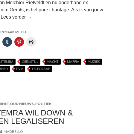
an Melchior Rietveldt en nu onderhand ex
hem Gerrits, is het pure chantage. Als ik van jouw
Buma/Stemra
…
Lees verder
→
niet
alleen
N MAAK MIJ BLIJ.
zakkenvullers
maar
ook
zo
/STEMRA
GEENSTIJL
MACHT
MAFFIA
MUZIEK
corrupt
WNED
PVV
TELEGRAAF
tot
op
het
bot
ERNET
,
OUD NIEUWS
,
POLITIEK
TEMRA WIL DOWN &
EN LEGALISEREN
MADBELLO