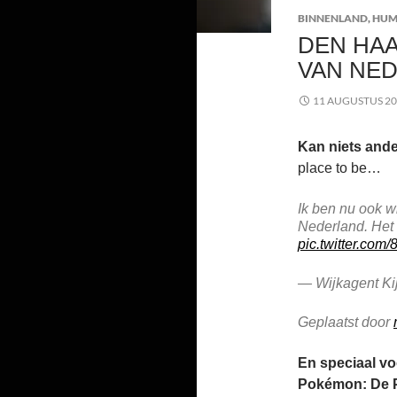
BINNENLAND
,
HU
DEN HA
VAN NE
11 AUGUSTUS 2
Kan niets ande
place to be…
Ik ben nu ook 
Nederland. Het 
pic.twitter.co
— Wijkagent Ki
Geplaatst door
En speciaal vo
Pokémon: De 