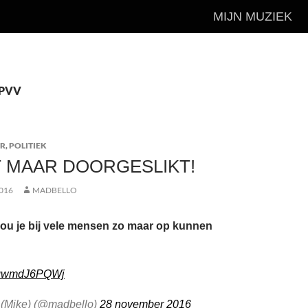
MIJN MUZIEK
 PVV
AR
,
POLITIEK
 MAAR DOORGESLIKT!
016
MADBELLO
ou je bij vele mensen zo maar op kunnen
m/qwmdJ6PQWj
 (Mike) (@madbello)
28 november 2016