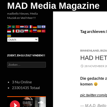
Zoeken
MAD Media Magazine
Ga
madbello Nieuws, Media
Muziek en Veel Meer!!!
naar
de
inhoud
Tag archieven:
BINNENLAND
,
BIZ
ZOEKT, EN GIJ ZULT VINDEN!!!
HAD HET
Zoeken
28 NOVEMBER 2
naar:
Die gedachte z
3 Nu Online
komen
23301435 Totaal
pic.twitter.co
— M.A.D. Bello