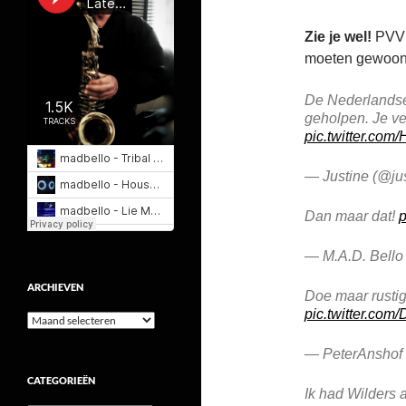
Zie je wel!
PVV 
moeten gewoon 
De Nederlandse
geholpen. Je v
pic.twitter.co
— Justine (@ju
Dan maar dat!
p
— M.A.D. Bello
ARCHIEVEN
Doe maar rusti
pic.twitter.com
Archieven
— PeterAnshof
CATEGORIEËN
Ik had Wilders a