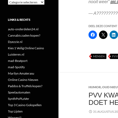
nooit weer"
pic
Categorieën
— A????????? 
LINKS & RECHTS
DEEL DEZE CONTENT E
auto-onderdelen24.nl
Cannabis zaden kopen?
Dyezzie.nl
Kies 1 Veilig Online Casino
Luisteren.nl
MENSEN
PVV
mad-Beatport
mad-Spotify
Marilyn Amaterasu
Online Casino Nieuws
Paddos & Truffels kopen?
HUMOR
,
OUD NIE
Speelautomaten
PVV KWA
SynthPoPLoVer
DOET HE
Top 3 Casino Gokspellen
Top Lijsten
31 AUGUSTUS 2
Winnen!?