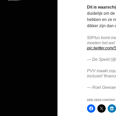
Dit is waarschi
duidelijk om de 
hebben en ze ni
dikker zijn dan 
50Plus komt me
moeten het wel
pic.twitter.com
— De Speld (
PVV maakt zoju
inclusief 'finan
— Roel Geeraed
DEEL DEZE CONTENT E