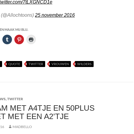
.twitter.com/7tLXGNCD1e
(@Allochtoons)
25 november 2016
N MAAK MIJ BLIJ.
QUOTE
TWITTER
VROUWEN
WILDERS
UWS
,
TWITTER
M MET A4TJE EN 50PLUS
T MET EEN A2’TJE
016
MADBELLO