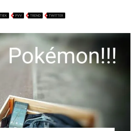
TIEK
PVV
TREND
TWITTER