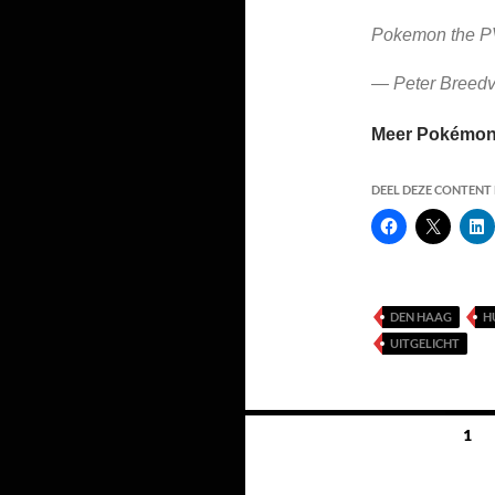
Pokemon the PV
— Peter Breedv
Meer Pokémon 
DEEL DEZE CONTENT E
DEN HAAG
H
UITGELICHT
Berichten
1
navigatie