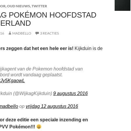
MOR
,
OUD NIEUWS
,
TWITTER
AG POKÉMON HOOFDSTAD
DERLAND
016
MADBELLO
3 REACTIES
rs zeggen dat het een hele eer is!
Kijkduin is de
wijkagent van de Pokemon hoofdstad van
bord wordt vandaag geplaatst.
m/8Jy5KgaowL
jkduin (@WijkagKijkduin)
9 augustus 2016
madbello
op
vrijdag 12 augustus 2016
or deze editie een speciale inzending en
PVV Pokémon!!!