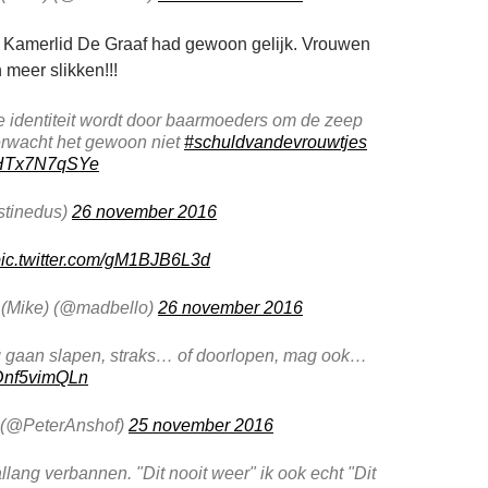
Kamerlid De Graaf had gewoon gelijk. Vrouwen
meer slikken!!!
 identiteit wordt door baarmoeders om de zeep
erwacht het gewoon niet
#schuldvandevrouwtjes
m/HTx7N7qSYe
stinedus)
26 november 2016
ic.twitter.com/gM1BJB6L3d
 (Mike) (@madbello)
26 november 2016
g gaan slapen, straks… of doorlopen, mag ook…
/Dnf5vimQLn
 (@PeterAnshof)
25 november 2016
llang verbannen. "Dit nooit weer" ik ook echt "Dit