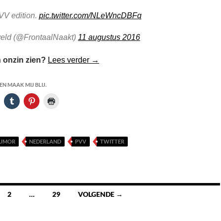
V edition.
pic.twitter.com/NLeWncDBFq
eld (@FrontaalNaakt)
11 augustus 2016
Den Haag Pokémon hoofdstad van N
onzin zien?
Lees verder
→
N MAAK MIJ BLIJ.
UMOR
NEDERLAND
PVV
TWITTER
2
…
29
VOLGENDE →