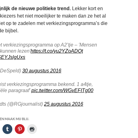
jnlijk de nieuwe politieke trend.
Lekker kort en
kiezers het niet moeilijker te maken dan ze het al
et op te zadelen met verkiezingsprogramma’s die
de bijbel.
t verkiezingsprogramma op A2’tje – 'Mensen
 kunnen lezen'
https://t.co/yu2YZoADQt
/SEYJslgUxs
@DeSpeld)
30 augustus 2016
ist verkiezingsprogramma bekend. 1 a4tje,
ciële paragraaf'
pic.twitter.com/WGvEFITg00
ts (@RGjournalist)
25 augustus 2016
N MAAK MIJ BLIJ.