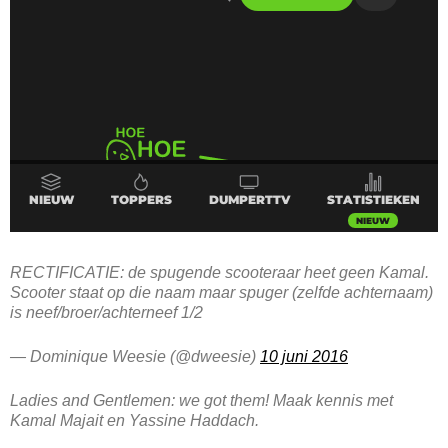
RECTIFICATIE: de spugende scooteraar heet geen Kamal.
Scooter staat op die naam maar spuger (zelfde achternaam)
is neef/broer/achterneef 1/2
— Dominique Weesie (@dweesie)
10 juni 2016
Ladies and Gentlemen: we got them! Maak kennis met
Kamal Majait en Yassine Haddach.