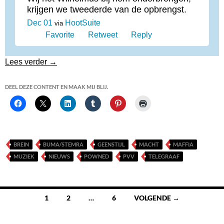
krijgen we tweederde van de opbrengst.
Dec 01
HootSuite
via
Favorite
Retweet
Reply
Buma/Stemra niet alleen zakkenvullers maar ook z
Lees verder
→
DEEL DEZE CONTENT EN MAAK MIJ BLIJ.
BREIN
BUMA/STEMRA
GEENSTIJL
MACHT
MAFFIA
MUZIEK
NIEUWS
POWNED
PVV
TELEGRAAF
Berichten
1
2
…
6
VOLGENDE →
navigatie