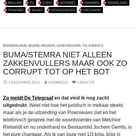
BRILLEN
EU
EURO
INTERNET
MANNEN
NEDERLAND
POWNED
RADIO
VERKIEZINGEN
VROUWEN
BINNENLAND
,
BIZAR
,
MUZIEK
,
OUD NIEUWS
,
TV
,
VIDEO'S
BUMA/STEMRA NIET ALLEEN
ZAKKENVULLERS MAAR OOK ZO
CORRUPT TOT OP HET BOT
1 DECEMBER 2011
MADBELLO
1 REACTIE
Zo meldt De Telegraaf
en dat vind ik nog zacht
uitgedrukt
. Weet niet hoe het juridisch in mekaar steekt,
maar als je de uitzending van Pownieuws ziet en het
telefonisch gesprek met de woordvoerder van Melchior
Rietveldt en nu onderhand ex Bestuurslid Jochem Gerrits, is
het pure chantage. Als ik van jouw niet 1/3 krijg, krijg jij