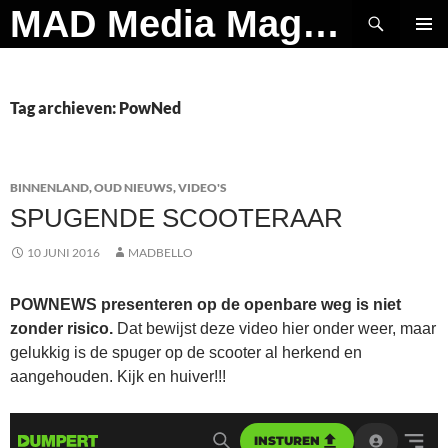
Ga
Zoeken
MAD Media Magazine
naar
PRIMAI
de
MENU
inhoud
Tag archieven: PowNed
BINNENLAND
,
OUD NIEUWS
,
VIDEO'S
SPUGENDE SCOOTERAAR
10 JUNI 2016
MADBELLO
POWNEWS presenteren op de openbare weg is niet
zonder risico.
Dat bewijst deze video hier onder weer, maar
gelukkig is de spuger op de scooter al herkend en
aangehouden. Kijk en huiver!!!