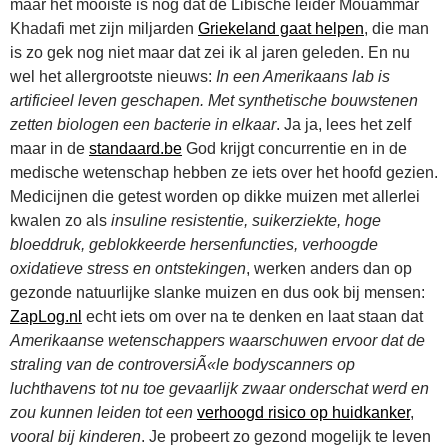
maar het mooiste is nog dat de Libische leider Mouammar
Khadafi met zijn miljarden
Griekeland gaat helpen
, die man
is zo gek nog niet maar dat zei ik al jaren geleden. En nu
wel het allergrootste nieuws:
In een Amerikaans lab is
artificieel leven geschapen. Met synthetische bouwstenen
zetten biologen een bacterie in elkaar
. Ja ja, lees het zelf
maar in de
standaard.be
God krijgt concurrentie en in de
medische wetenschap hebben ze iets over het hoofd gezien.
Medicijnen die getest worden op dikke muizen met allerlei
kwalen zo als
insuline resistentie, suikerziekte, hoge
bloeddruk, geblokkeerde hersenfuncties, verhoogde
oxidatieve stress en ontstekingen
, werken anders dan op
gezonde natuurlijke slanke muizen en dus ook bij mensen:
ZapLog.nl
echt iets om over na te denken en laat staan dat
Amerikaanse wetenschappers waarschuwen ervoor dat de
straling van de controversiÃ«le bodyscanners op
luchthavens tot nu toe gevaarlijk zwaar onderschat werd en
zou kunnen leiden tot een
verhoogd risico op huidkanker
,
vooral bij kinderen
. Je probeert zo gezond mogelijk te leven