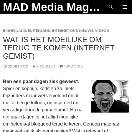
Ga
Zoeken
MAD Media Magazine
naar
PRIMAI
de
MENU
inhoud
BINNENLAND
,
BUITENLAND
,
INTERNET
,
OUD NIEUWS
,
VIDEO'S
WAT IS HET MOEILIJKE OM
TERUG TE KOMEN (INTERNET
GEMIST)
22 MEI 2010
MADBELLO
3 REACTIES
Ben een paar dagen ziek gewees
t
.
Spier en koppijn, korts en zo, niets
bijzonders maar wel vervelend en al
met al ben je futloos, oninspireert en
verzadigd door de paracetamol. En na
die paar dagen is het altijd moeilijke
om helemaal bloggend terug te keren. Genoeg materiaal
maar wat zal ik als eerst posten? Wat is relevant of