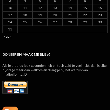
3
4
5
6
7
8
9
10
11
12
13
14
15
16
17
18
19
20
21
22
23
24
25
26
27
28
29
30
31
« aug
DONEER EN MAAK ME BLIJ :-)
Als je dit blog leuk gevonden heb en toch geld te veel hebt, dan is elke
bijdrage meer dan welkom en draag je bij het welzijn van
madbello.nl... :D