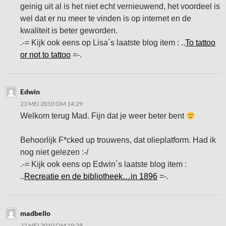
geinig uit al is het niet echt vernieuwend, het voordeel is
wel dat er nu meer te vinden is op internet en de
kwaliteit is beter geworden.
.-= Kijk ook eens op Lisa´s laatste blog item : ..
To tattoo
or not to tattoo
=-.
Edwin
23 MEI 2010 OM 14:29
Welkom terug Mad. Fijn dat je weer beter bent
Behoorlijk F*cked up trouwens, dat olieplatform. Had ik
nog niet gelezen :-/
.-= Kijk ook eens op Edwin´s laatste blog item :
..
Recreatie en de bibliotheek…in 1896
=-.
madbello
22 MEI 2010 OM 19:29