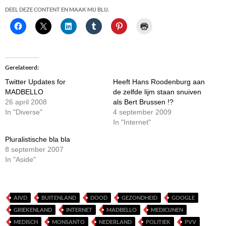
DEEL DEZE CONTENT EN MAAK MIJ BLIJ.
Gerelateerd
Twitter Updates for
Heeft Hans Roodenburg aan
MADBELLO
de zelfde lijm staan snuiven
26 april 2008
als Bert Brussen !?
In "Diverse"
4 september 2009
In "Internet"
Pluralistische bla bla
8 september 2007
In "Aside"
AIVD
BUITENLAND
DOOD
GEZONDHEID
GOOGLE
GRIEKENLAND
INTERNET
MADBELLO
MEDICIJNEN
MEDISCH
MONSANTO
NEDERLAND
POLITIEK
PVV