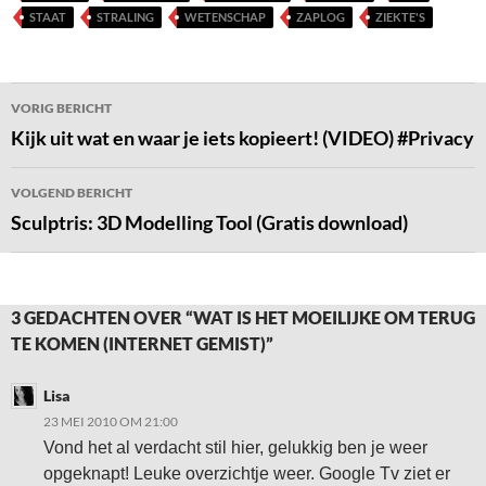
STAAT
STRALING
WETENSCHAP
ZAPLOG
ZIEKTE'S
Bericht
VORIG BERICHT
navigatie
Kijk uit wat en waar je iets kopieert! (VIDEO) #Privacy
VOLGEND BERICHT
Sculptris: 3D Modelling Tool (Gratis download)
3 GEDACHTEN OVER “WAT IS HET MOEILIJKE OM TERUG
TE KOMEN (INTERNET GEMIST)”
Lisa
23 MEI 2010 OM 21:00
Vond het al verdacht stil hier, gelukkig ben je weer
opgeknapt! Leuke overzichtje weer. Google Tv ziet er