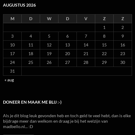
AUGUSTUS 2026
M
D
W
D
V
Z
Z
1
2
3
4
5
6
7
8
9
10
11
12
13
14
15
16
17
18
19
20
21
22
23
24
25
26
27
28
29
30
31
« aug
DONEER EN MAAK ME BLIJ :-)
Als je dit blog leuk gevonden heb en toch geld te veel hebt, dan is elke
bijdrage meer dan welkom en draag je bij het welzijn van
madbello.nl... :D