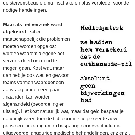
de stervensbegeleiding inschakelen plus verpleger voor de
nodige handelingen.
Maar als het verzoek word
afgekeurd:
zal er
maatschappelijk die problemen
moeten worden opgelost
worden waarom diegene het
verzoek deed om dood te
mogen gaan. Kost wat, maar
dan heb je ook wat, en gewoon
teams vormen waardoor een
aanvraag binnen een paar
,maanden kan worden
afgehandeld (beoordeling en
uitslag). Het kost natuurlijk wat, maar dat geld bespaar je
natuurlijk weer door de tijd, door niet uitgekeerde aow,
pensioen, uitkering en op besparing door eventuele niet
uitgevoerde langdurige medische behandelingen, enz enz…