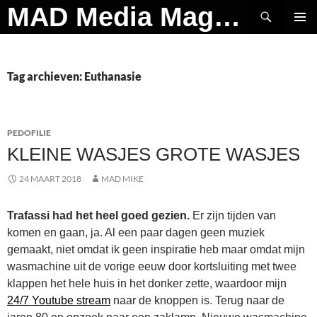
Ga
Zoeken
MAD Media Magazine
naar
PRIMAI
de
MENU
inhoud
Tag archieven: Euthanasie
PEDOFILIE
KLEINE WASJES GROTE WASJES
24 MAART 2018
MAD MIKE
Trafassi had het heel goed gezien.
Er zijn tijden van
komen en gaan, ja. Al een paar dagen geen muziek
gemaakt, niet omdat ik geen inspiratie heb maar omdat mijn
wasmachine uit de vorige eeuw door kortsluiting met twee
klappen het hele huis in het donker zette, waardoor mijn
24/7 Youtube stream
naar de knoppen is. Terug naar de