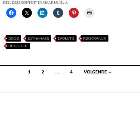
DEEL DEZE CONTENT EN MAAK MIJ BLIJ.
DOOD
EUTHANASIE
EVOLUTIE
PERSOONLIJK
UITGELICHT
Berichten
1
2
…
4
VOLGENDE →
navigatie