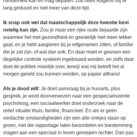
minderheid kan en mag bepalen. Dat heeft volgens mij te
lang geduurd en niet meer van deze tijd.
Ik snap ook wel dat maatschappelijk deze kwestie best
netelig kan zijn.
Zou je maar een rijke oude bejaarde zijn
waarmee het met gezondheid en geestelijk niet meer lekker
gaat, en je hebt aasgieren bij je erfgenamen zitten, of familie
die je zat zijn, of wat dan ook. En daar moet er gewoon een
degelijke controle systeem ingebouwd worden, en zelfs daar
doet de politiek moeilijk over, terwijl wat mij betreft het al
morgen gereld zou kunnen worden, op papier althans!
Als je dood wilt:
Je doet aanvraag bij je huisarts, plus
gesprek, je word doorverwezen naar een gespecialiseerde
psycholoog, een sociaalwerker doet onderzoek naar de
reëel situatie thuis, familie, financieel. En als er geen
verdachte omstandigheden zijn een alle vinkjes staan op
groen, met die rapportage laten beoordelen en toestemming
vragen aan een speciaal in leven geroepen rechter. Dan pas