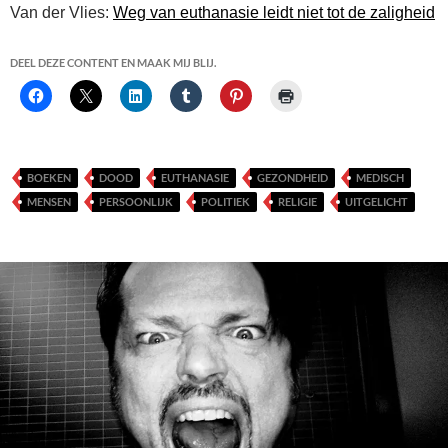
Van der Vlies:
Weg van euthanasie leidt niet tot de zaligheid
DEEL DEZE CONTENT EN MAAK MIJ BLIJ.
BOEKEN
DOOD
EUTHANASIE
GEZONDHEID
MEDISCH
MENSEN
PERSOONLIJK
POLITIEK
RELIGIE
UITGELICHT