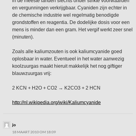
in de meeste landen slechts onder strikte voorwaarden
en vergunningen verkrijgbaar. Cyaniden zijn echter in
de chemische industrie wel regelmatig benodigde
grondstoffen en reagentia. De dodelijke dosis voor een
mens is minder dan een gram. Het vergif werkt zeer snel
(minuten).
Zoals alle kaliumzouten is ook kaliumcyanide goed
oplosbaar in water. Eventueel in het water aanwezig
koolzuurgas maakt hieruit makkelijk het nog giftiger
blauwzuurgas vrij:
2 KCN + H2O + CO2 → K2CO3 + 2 HCN
http://nl.wikipedia.org/wiki/Kaliumcyanide
jo
18 MAART 2010 OM 18:09