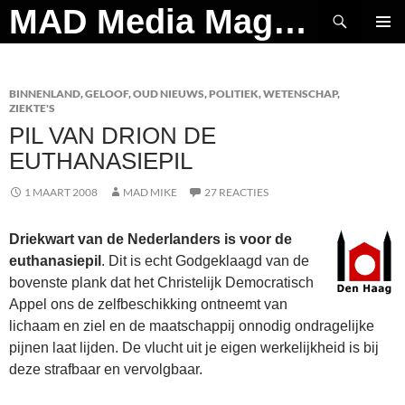
Ga
Zoeken
MAD Media Magazine
naar
PRIMAI
de
MENU
inhoud
BINNENLAND
,
GELOOF
,
OUD NIEUWS
,
POLITIEK
,
WETENSCHAP
,
ZIEKTE'S
PIL VAN DRION DE
EUTHANASIEPIL
1 MAART 2008
MAD MIKE
27 REACTIES
Driekwart van de Nederlanders is voor de
euthanasiepil
. Dit is echt Godgeklaagd van de
bovenste plank dat het Christelijk Democratisch
Appel ons de zelfbeschikking ontneemt van
lichaam en ziel en de maatschappij onnodig ondragelijke
pijnen laat lijden. De vlucht uit je eigen werkelijkheid is bij
deze strafbaar en vervolgbaar.