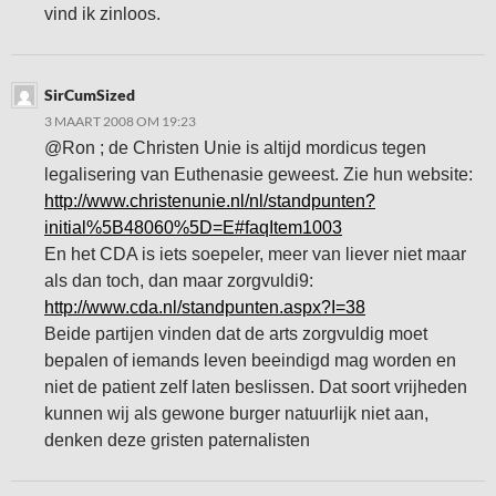
vind ik zinloos.
SirCumSized
3 MAART 2008 OM 19:23
@Ron ; de Christen Unie is altijd mordicus tegen
legalisering van Euthenasie geweest. Zie hun website:
http://www.christenunie.nl/nl/standpunten?
initial%5B48060%5D=E#faqItem1003
En het CDA is iets soepeler, meer van liever niet maar
als dan toch, dan maar zorgvuldi9:
http://www.cda.nl/standpunten.aspx?I=38
Beide partijen vinden dat de arts zorgvuldig moet
bepalen of iemands leven beeindigd mag worden en
niet de patient zelf laten beslissen. Dat soort vrijheden
kunnen wij als gewone burger natuurlijk niet aan,
denken deze gristen paternalisten