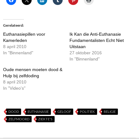
Gerelateerd
Euthanasiepillen voor
Ik Kan die Anti-Euthanasie
Kamerleden
Fundamentalisten Echt Niet
8 april 2010
Uitstaan
In "Binnenland"
27 oktober 2016
In "Binnenland"
Oude mensen moeten dood &
Hulp bij zelfdoding
8 april 2010
In "Video's"
DOOD
EUTHANASIE
GELOOF
POLITIEK
RELIGIE
ZELFMOORD
ZIEKTE'S