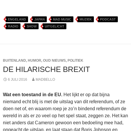
ENGELAND
JAPAN
MAD MUSIC
MUZIEK
PODCAST
RADIO
SHOW
UITGELICHT
BUITENLAND
,
HUMOR
,
OUD NIEUWS
,
POLITIEK
DE HILARISCHE BREXIT
6 JULI 2016
MADBELLO
Wat een toestand in de EU.
Het lijkt er op dat bijna
niemand echt blij is met de uitslag van dit referendum, of ze
doen net of, en waarom roep je zo’n bindend referendum de
wereld in als er zo veel op het spel staat, zeggen ze. Het kan
niet anders dat Cameron gewoon een bedoeling mee had,
ongeacht de uitslag, en laat staan dat Boris Johnson en