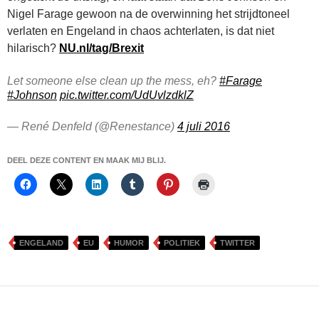
Nigel Farage gewoon na de overwinning het strijdtoneel
verlaten en Engeland in chaos achterlaten, is dat niet
hilarisch?
NU.nl/tag/Brexit
Let someone else clean up the mess, eh?
#Farage
#Johnson
pic.twitter.com/UdUvlzdklZ
— René Denfeld (@Renestance)
4 juli 2016
DEEL DEZE CONTENT EN MAAK MIJ BLIJ.
ENGELAND
EU
HUMOR
POLITIEK
TWITTER