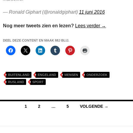
— Ronald Giphart (@ronaldgiphart)
11 juni 2016
Gisteren in Mar
Nog meer tweets zien en lezen?
Lees verder
→
DEEL DEZE CONTENT EN MAAK MIJ BLIJ.
BUITENLAND
ENGELAND
MENSEN
ONDERZOEK
RUSLAND
SPORT
Berichten
1
2
…
5
VOLGENDE →
navigatie