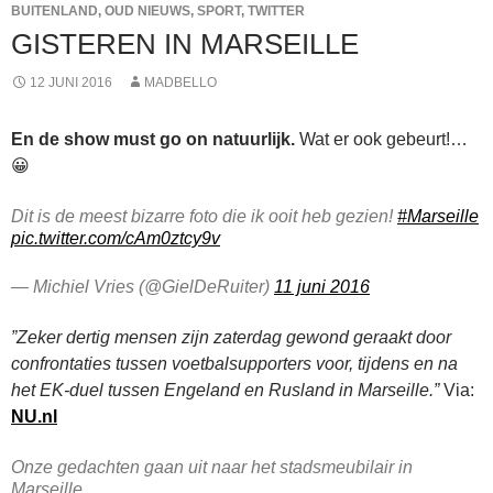
BUITENLAND
,
OUD NIEUWS
,
SPORT
,
TWITTER
GISTEREN IN MARSEILLE
12 JUNI 2016
MADBELLO
En de show must go on natuurlijk.
Wat er ook gebeurt!…
😀
Dit is de meest bizarre foto die ik ooit heb gezien!
#Marseille
pic.twitter.com/cAm0ztcy9v
— Michiel Vries (@GielDeRuiter)
11 juni 2016
”Zeker dertig mensen zijn zaterdag gewond geraakt door
confrontaties tussen voetbalsupporters voor, tijdens en na
het EK-duel tussen Engeland en Rusland in Marseille.”
Via:
NU.nl
Onze gedachten gaan uit naar het stadsmeubilair in
Marseille.