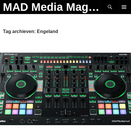
Ga
Zoeken
MAD Media Magazine
naar
PRIMAI
de
MENU
inhoud
Tag archieven: Engeland