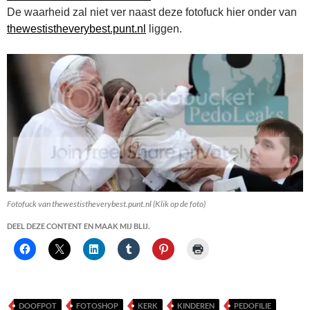
De waarheid zal niet ver naast deze fotofuck hier onder van
thewestistheverybest.punt.nl
liggen.
Fotofuck van thewestistheverybest.punt.nl (Klik op de foto)
DEEL DEZE CONTENT EN MAAK MIJ BLIJ.
DOOFPOT
FOTOSHOP
KERK
KINDEREN
PEDOFILIE