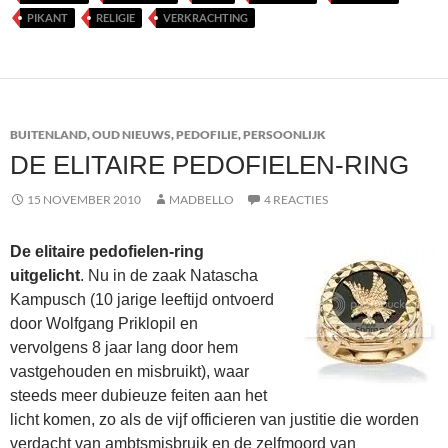
PIKANT
RELIGIE
VERKRACHTING
BUITENLAND
,
OUD NIEUWS
,
PEDOFILIE
,
PERSOONLIJK
DE ELITAIRE PEDOFIELEN-RING
15 NOVEMBER 2010
MADBELLO
4 REACTIES
De elitaire pedofielen-ring
uitgelicht
. Nu in de zaak Natascha
Kampusch (10 jarige leeftijd ontvoerd
door Wolfgang Priklopil en
vervolgens 8 jaar lang door hem
vastgehouden en misbruikt), waar
steeds meer dubieuze feiten aan het
licht komen, zo als de vijf officieren van justitie die worden
verdacht van ambtsmisbruik en de zelfmoord van