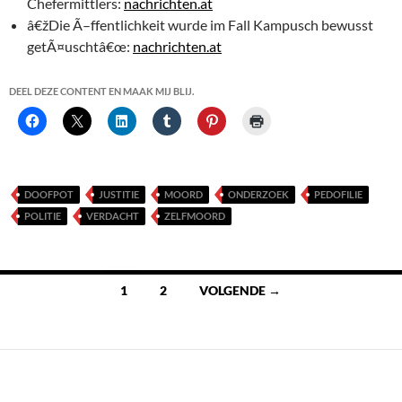
Chefermittlers:
nachrichten.at
â€žDie Ã–ffentlichkeit wurde im Fall Kampusch bewusst
getÃ¤uschtâ€œ:
nachrichten.at
DEEL DEZE CONTENT EN MAAK MIJ BLIJ.
DOOFPOT
JUSTITIE
MOORD
ONDERZOEK
PEDOFILIE
POLITIE
VERDACHT
ZELFMOORD
Berichten
1
2
VOLGENDE →
navigatie