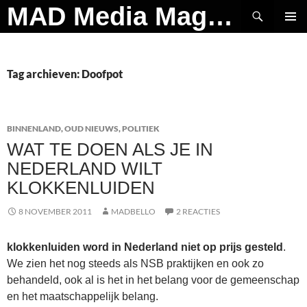
Ga
Zoeken
MAD Media Magazine
naar
PRIMAI
de
MENU
inhoud
Tag archieven: Doofpot
BINNENLAND
,
OUD NIEUWS
,
POLITIEK
WAT TE DOEN ALS JE IN
NEDERLAND WILT
KLOKKENLUIDEN
8 NOVEMBER 2011
MADBELLO
2 REACTIES
klokkenluiden word in Nederland niet op prijs gesteld
.
We zien het nog steeds als NSB praktijken en ook zo
behandeld, ook al is het in het belang voor de gemeenschap
en het maatschappelijk belang.