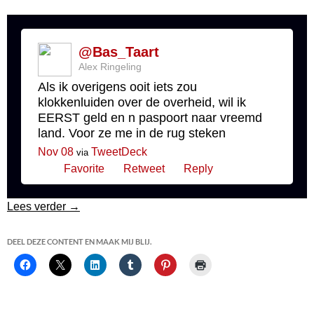
@Bas_Taart
Alex Ringeling
Als ik overigens ooit iets zou
klokkenluiden over de overheid, wil ik
EERST geld en n paspoort naar vreemd
land. Voor ze me in de rug steken
Nov 08
TweetDeck
via
Favorite
Retweet
Reply
Wat te doen als je in Nederland wilt klokkenluide
Lees verder
→
DEEL DEZE CONTENT EN MAAK MIJ BLIJ.