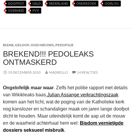
DOOFPOT
GELD
NEDERLAND
ONDERZOEK
OORLOG
OVERHEID
PVV
BIZAR
,
GELOOF
,
OUD NIEUWS
,
PEDOFILIE
BREKEND!!! PEDOLEAKS
ONTMASKERD
19 DECEMBER 2010
MADBELLO
14 REACTIES
Ongelofelijk maar waar
. Zelfs het politie rapport met details
van Wikikleaks baas
Julian Assange verkrachtingszaak
komen aan het licht, wat de poging van de Katholieke kerk
nog kanslozer en schandaliger maak om jaren lange doofpot
dicht te houden. Maar uiteindelijk komt de aap uit de mouw
en de waarheid achterhaal hem wel:
Bisdom vernietigde
dossiers seksueel misbruik
.