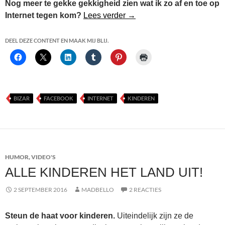
Nog meer te gekke gekkigheid zien wat ik zo af en toe op
Dat Gekke Internet!
Internet tegen kom?
Lees verder
→
DEEL DEZE CONTENT EN MAAK MIJ BLIJ.
BIZAR
FACEBOOK
INTERNET
KINDEREN
HUMOR
,
VIDEO'S
ALLE KINDEREN HET LAND UIT!
2 SEPTEMBER 2016
MADBELLO
2 REACTIES
Steun de haat voor kinderen.
Uiteindelijk zijn ze de