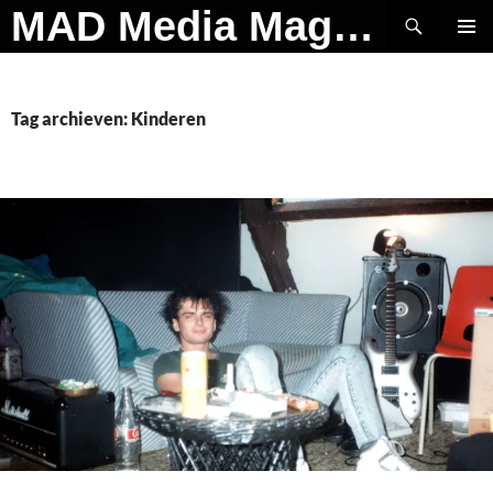
Ga
Zoeken
MAD Media Magazine
naar
PRIMAI
de
MENU
inhoud
Tag archieven: Kinderen