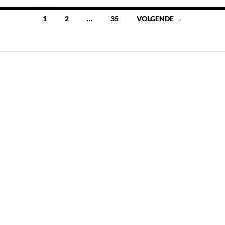
Berichten
1
2
…
35
VOLGENDE →
navigatie