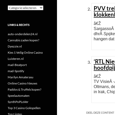
PVV tre
Categorieën
klokken
â€Ž
LINKS & RECHTS
SargassoÂ -
dhrÂ
Spijke
auto-onderdelen24.nl
hangen dat 
Cannabis zaden kopen?
Dyezzie.nl
Kies 1 Veilig Online Casino
Luisteren.nl
‘RTL Ni
mad-Beatport
hoofdpi
mad-Spotify
â€Ž
Marilyn Amaterasu
TV VisieÂ 
Online Casino Nieuws
Oltmans, de
Paddos & Truffels kopen?
in Irak, Chi
Speelautomaten
SynthPoPLoVer
Top 3 Casino Gokspellen
DEEL DEZE CONTENT E
Top Lijsten