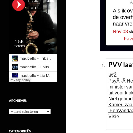
A
Als ik o
de overh
naar vre
Nov 08
vi
Favo
PVV laa
â€Ž
PsyÂ -Â He
minister va
uit voor kl
Niet gehind
ARCHIEVEN
Kamer: zaa
‘EenVandaag
Archieven
Visie
CATEGORIEËN