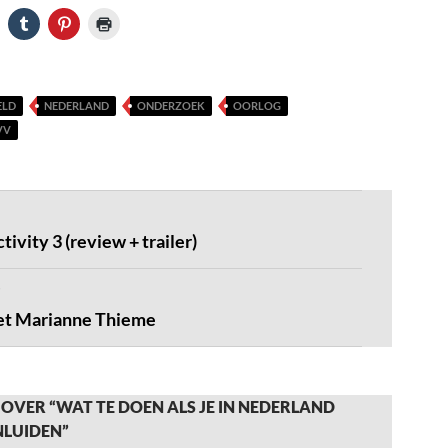
ELD
NEDERLAND
ONDERZOEK
OORLOG
VV
ivity 3 (review + trailer)
et Marianne Thieme
OVER “WAT TE DOEN ALS JE IN NEDERLAND
NLUIDEN”