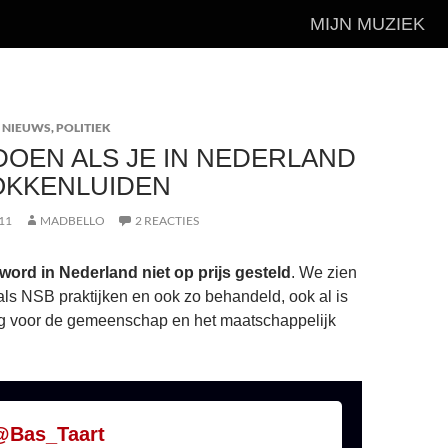
MIJN MUZIEK
 NIEUWS
,
POLITIEK
DOEN ALS JE IN NEDERLAND
OKKENLUIDEN
11
MADBELLO
2 REACTIES
word in Nederland niet op prijs gesteld
. We zien
als NSB praktijken en ook zo behandeld, ook al is
ng voor de gemeenschap en het maatschappelijk
@Bas_Taart