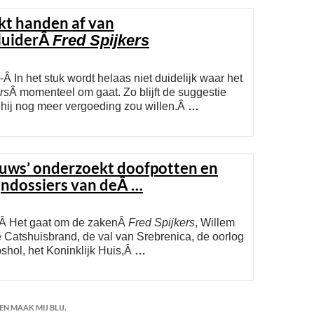
kt handen af van
luiderÂ
Fred Spijkers
Â In het stuk wordt helaas niet duidelijk waar het
rs
Â momenteel om gaat. Zo blijft de suggestie
hij nog meer vergoeding zou willen.Â
…
euws’ onderzoekt doofpotten en
jndossiers van deÂ
…
-Â Het gaat om de zakenÂ
Fred Spijkers
, Willem
 Catshuisbrand, de val van Srebrenica, de oorlog
pshol, het Koninklijk Huis,Â
…
N MAAK MIJ BLIJ.