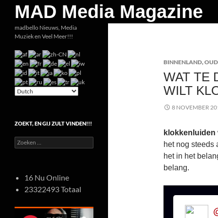
Zoeken
MAD Media Magazine
Ga
madbello Nieuws, Media
Muziek en Veel Meer!!!
naar
de
BINNENLAND
,
OUD
inhoud
WAT TE 
WILT KL
8 NOVEMBER 20
ZOEKT, EN GIJ ZULT VINDEN!!!
klokkenluiden 
Zoeken
het nog steeds 
naar:
het in het bela
belang.
16 Nu Online
23322493 Totaal