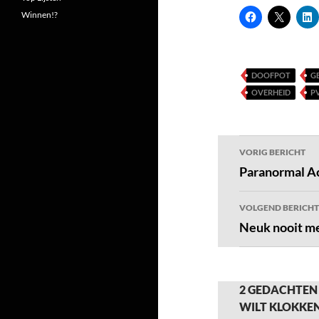
Winnen!?
DOOFPOT
G
OVERHEID
P
Bericht
VORIG BERICHT
navigatie
Paranormal Act
VOLGEND BERICHT
Neuk nooit m
2 GEDACHTEN 
WILT KLOKKE