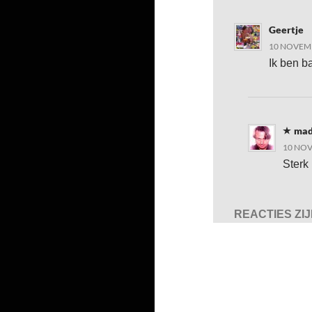
Geertje
10 NOVEMB
Ik ben b
mad
10 NOV
Sterk 
REACTIES ZI