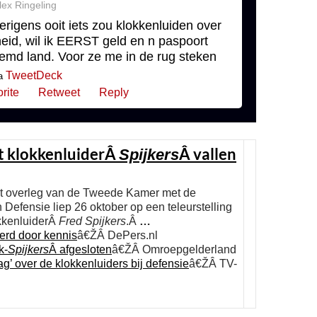
lex Ringeling
verigens ooit iets zou klokkenluiden over
eid, wil ik EERST geld en n paspoort
emd land. Voor ze me in de rug steken
TweetDeck
a
rite
Retweet
Reply
t klokkenluiderÂ
Â vallen
Spijkers
t overleg van de Tweede Kamer met de
n Defensie liep 26 oktober op een teleurstelling
okkenluiderÂ
Fred Spijkers
.Â
…
erd door kennis
â€ŽÂ DePers.nl
k-
Spijkers
Â afgesloten
â€ŽÂ Omroepgelderland
’ over de klokkenluiders bij defensie
â€ŽÂ TV-