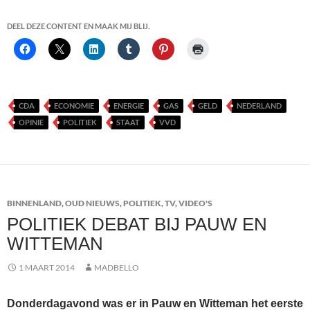
DEEL DEZE CONTENT EN MAAK MIJ BLIJ.
CDA
ECONOMIE
ENERGIE
GAS
GELD
NEDERLAND
OPINIE
POLITIEK
STAAT
VVD
BINNENLAND
,
OUD NIEUWS
,
POLITIEK
,
TV
,
VIDEO'S
POLITIEK DEBAT BIJ PAUW EN
WITTEMAN
1 MAART 2014
MADBELLO
Donderdagavond was er in Pauw en Witteman het eerste