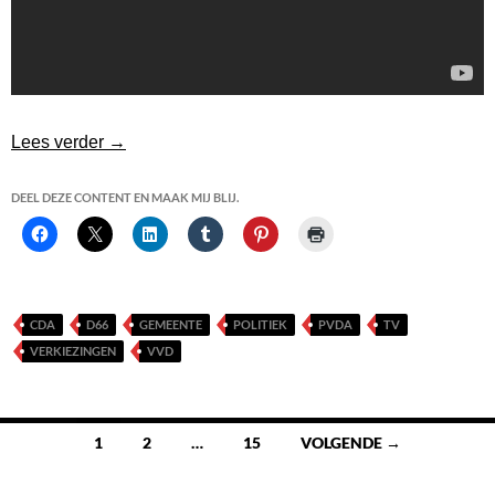
Politiek debat bij Pauw en Witteman
Lees verder
→
DEEL DEZE CONTENT EN MAAK MIJ BLIJ.
CDA
D66
GEMEENTE
POLITIEK
PVDA
TV
VERKIEZINGEN
VVD
Berichten
1
2
…
15
VOLGENDE →
navigatie