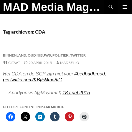
Ga
Zoeken
MAD Media Magazine
naar
PRIMAI
de
MENU
inhoud
Tag archieven: CDA
BINNENLAND
,
OUD NIEUWS
,
POLITIEK
,
TWITTER
CITAAT
20 APRIL 2015
MADBELLO
Het CDA en de SGP zijn niet voor
#bedbadbrood
,
pic.twitter.com/KBjFMma8IC
— Apodyopsis (@Moyamal)
18 april 2015
DEEL DEZE CONTENT EN MAAK MIJ BLIJ.