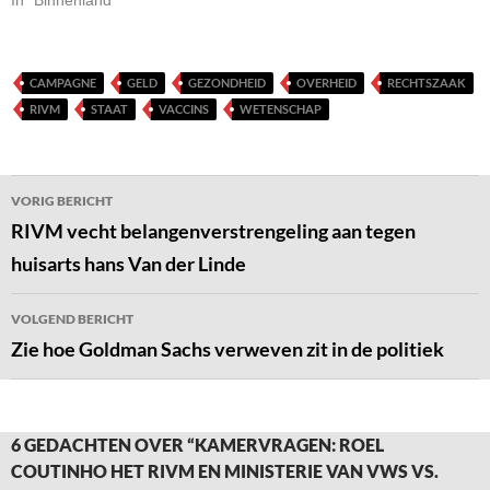
In "Binnenland"
CAMPAGNE
GELD
GEZONDHEID
OVERHEID
RECHTSZAAK
RIVM
STAAT
VACCINS
WETENSCHAP
Bericht
VORIG BERICHT
navigatie
RIVM vecht belangenverstrengeling aan tegen
huisarts hans Van der Linde
VOLGEND BERICHT
Zie hoe Goldman Sachs verweven zit in de politiek
6 GEDACHTEN OVER “KAMERVRAGEN: ROEL
COUTINHO HET RIVM EN MINISTERIE VAN VWS VS.