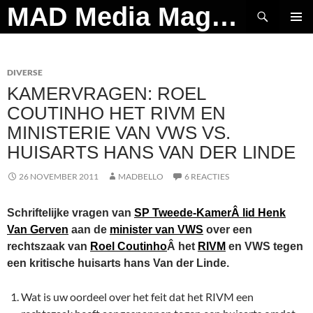
Ga
Zoeken
MAD Media Magazine
naar
PRIMAI
de
MENU
inhoud
DIVERSE
KAMERVRAGEN: ROEL
COUTINHO HET RIVM EN
MINISTERIE VAN VWS VS.
HUISARTS HANS VAN DER LINDE
26 NOVEMBER 2011
MADBELLO
6 REACTIES
Schriftelijke vragen van
SP Tweede-KamerÂ lid Henk
Van Gerven
aan de
minister van VWS
over een
rechtszaak van
Roel Coutinho
Â het
RIVM
en VWS tegen
een kritische huisarts hans Van der Linde.
Wat is uw oordeel over het feit dat het RIVM een