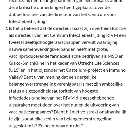
rechtszaak heeft aangespannen tegen een huisarts omdat
deze kritische opmerkingen heeft geplaatst over de
dubbelfuncties van de directeur van het Centrum voor
Infectiebestrijding?
Is het u bekend dat de directeur naast zijn overheidsfunctie
als directeur van het Centrum Infectiebestrijding RIVM een
tweetal deeltijdhoogleraarschappen vervult waarbij hij
nauwe samenwerkingsverbanden heeft met grote,
vaccinproducerende farmaceutische bedrijven als MSD en
Glaxo-SmithKline in het kader van Utrecht Life Sciences
(ULS) en in het bijzonder het Castellum-project en Immuno
Valley? Bent u van mening dat een dergelijke
belangenverstrengeling verenigbaar is met zijn ambtelijke
status als gezondheidsautoriteit van hoogste
infectiedeskundige van het RIVM die gezaghebbende
uitspraken moet doen over het nut en de uitvoering van
vaccinatiecampagnes? Dient hij niet volstrekt onafhankelijk
te zijn, zodat elke schijn van belangenverstrengeling
uitgesloten is? Zo neen, waarom niet?