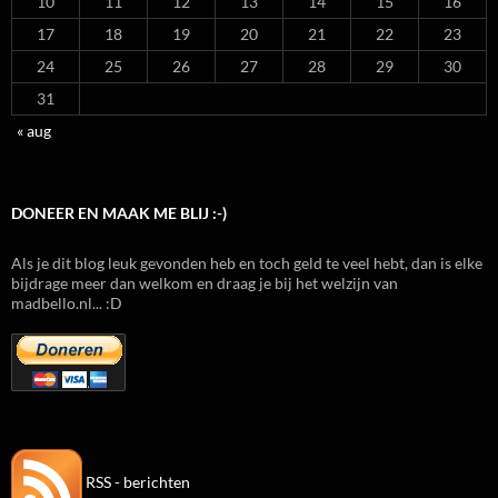
10
11
12
13
14
15
16
17
18
19
20
21
22
23
24
25
26
27
28
29
30
31
« aug
DONEER EN MAAK ME BLIJ :-)
Als je dit blog leuk gevonden heb en toch geld te veel hebt, dan is elke
bijdrage meer dan welkom en draag je bij het welzijn van
madbello.nl... :D
RSS - berichten