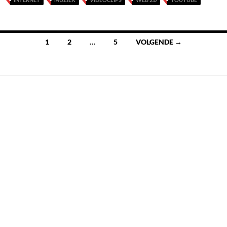
Berichten
1
2
…
5
VOLGENDE →
navigatie