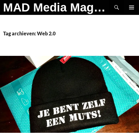
Ga
Zoeken
MAD Media Magazine
naar
PRIMAI
de
MENU
inhoud
Tag archieven: Web 2.0