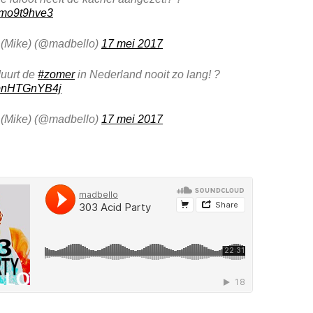
/rmo9t9hve3
 (Mike) (@madbello)
17 mei 2017
duurt de
#zomer
in Nederland nooit zo lang! ?
m/bnHTGnYB4j
 (Mike) (@madbello)
17 mei 2017