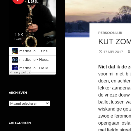
PERSOONLIJK
KUT ZOM
17 MEI 2017
Niet dat ik de 
voor mij niet, b
doen, en achter 
lekker aangena
ARCHIEVEN
de vrieze douw 
ballet tussen w
Archieven
wiskundige geta
zwoele feromone
opengaan loslat
CATEGORIEËN
met liefde streel