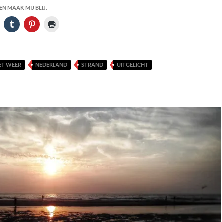
N MAAK MIJ BLIJ.
ET WEER
NEDERLAND
STRAND
UITGELICHT