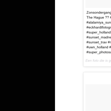
Zonsondergang 
The Hague ?? #
#alalamiya_sun
#eckhardtfotog
#super_holland
#sunset_madnes
#sunset_trav #
#uwn_holland #
#super_photos