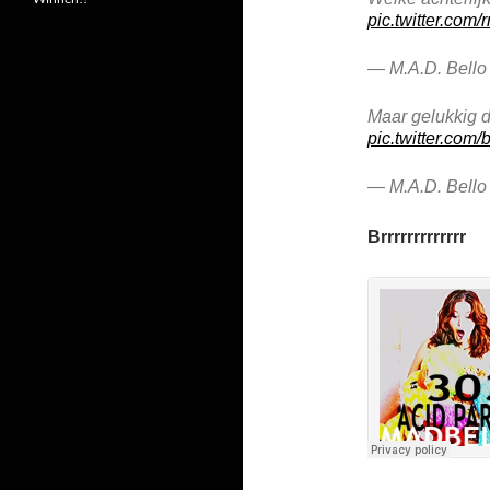
pic.twitter.com
— M.A.D. Bello
Maar gelukkig 
pic.twitter.co
— M.A.D. Bello
Brrrrrrrrrrrrr