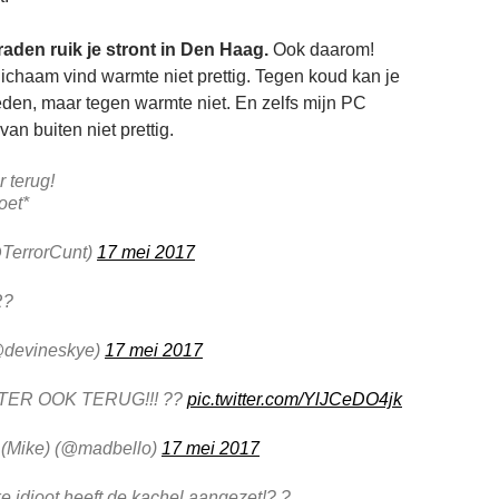
aden ruik je stront in Den Haag.
Ook daarom!
lichaam vind warmte niet prettig. Tegen koud kan je
eden, maar tegen warmte niet. En zelfs mijn PC
an buiten niet prettig.
r terug!
oet*
TerrorCunt)
17 mei 2017
R?
@devineskye)
17 mei 2017
NTER OOK TERUG!!! ??
pic.twitter.com/YlJCeDO4jk
 (Mike) (@madbello)
17 mei 2017
ke idioot heeft de kachel aangezet!? ?