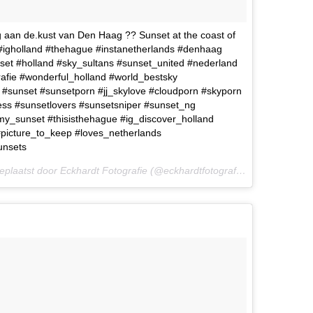
aan de.kust van Den Haag ?? Sunset at the coast of
igholland #thehague #instanetherlands #denhaag
set #holland #sky_sultans #sunset_united #nederland
rafie #wonderful_holland #world_bestsky
 #sunset #sunsetporn #jj_skylove #cloudporn #skyporn
s #sunsetlovers #sunsetsniper #sunset_ng
my_sunset #thisisthehague #ig_discover_holland
picture_to_keep #loves_netherlands
unsets
Een foto die is geplaatst door Eckhardt Fotografie (@eckhardtfotografie) op
22 Aug 20