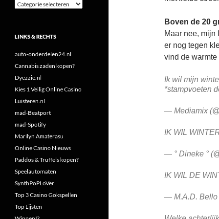
Categorieën
Boven de 20 gr
Maar nee, mijn 
LINKS & RECHTS
er nog tegen kl
auto-onderdelen24.nl
vind de warmte v
Cannabis zaden kopen?
Dyezzie.nl
Ik wil mijn winte
*stampvoeten d
Kies 1 Veilig Online Casino
Luisteren.nl
— Mediamix (@
mad-Beatport
mad-Spotify
IK WIL WINTE
Marilyn Amaterasu
Online Casino Nieuws
— ° Dineke ° (
Paddos & Truffels kopen?
Speelautomaten
IK WIL DE WI
SynthPoPLoVer
Top 3 Casino Gokspellen
— M.A.D. Bello
Top Lijsten
Welke achterlij
Winnen!?