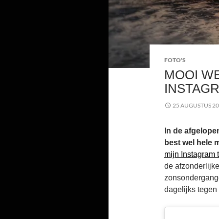
FOTO'S
MOOI W
INSTAGR
25 AUGUSTUS 2
In de afgelop
best wel hele 
mijn Instagram ti
de afzonderlijk
zonsondergangen
dagelijks tegen 