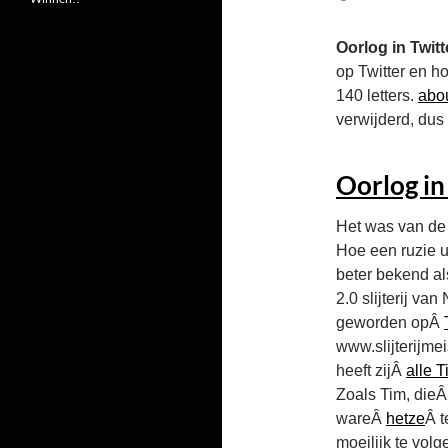
Oorlog in Twit
op Twitter en h
140 letters.
abou
verwijderd, dus 
Oorlog in
Het was van de 
Hoe een ruzie 
beter bekend a
2.0 slijterij v
geworden opÂ
www.slijterijme
heeft zijÂ
alle T
Zoals Tim, die
wareÂ
hetze
Â 
moeilijk te volg