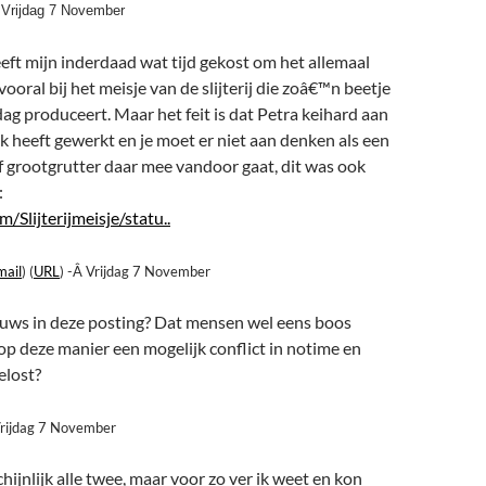
Â Vrijdag 7 November
eeft mijn inderdaad wat tijd gekost om het allemaal
vooral bij het meisje van de slijterij die zoâ€™n beetje
ag produceert. Maar het feit is dat Petra keihard aan
 heeft gewerkt en je moet er niet aan denken als een
 of grootgrutter daar mee vandoor gaat, dit was ook
:
m/Slijterijmeisje/statu..
mail
) (
URL
) -Â Vrijdag 7 November
ieuws in deze posting? Dat mensen wel eens boos
p deze manier een mogelijk conflict in notime en
elost?
Vrijdag 7 November
hijnlijk alle twee, maar voor zo ver ik weet en kon