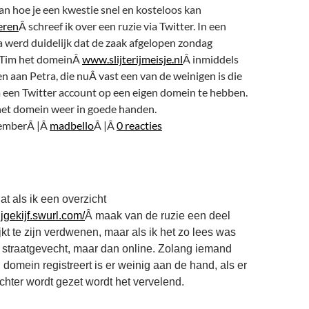
n hoe je een kwestie snel en kosteloos kan
eren
Â schreef ik over een ruzie via Twitter. In een
a werd duidelijk dat de zaak afgelopen zondag
 Tim het domeinÂ
www.slijterijmeisje.nl
Â inmiddels
 aan Petra, die nuÂ vast een van de weinigen is die
m een Twitter account op een eigen domein te hebben.
 het domein weer in goede handen.
emberÂ |Â
madbello
Â |Â
0 reacties
t als ik een overzicht
erijgekijf.swurl.com/
Â maak van de ruzie een deel
jkt te zijn verdwenen, maar als ik het zo lees was
r straatgevecht, maar dan online. Zolang iemand
 domein registreert is er weinig aan de hand, als er
achter wordt gezet wordt het vervelend.