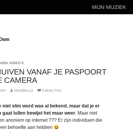
MIJN MUZIEK
 Dom
NZIN
,
VIDEO'S
UIVEN VANAF JE PASPOORT
E CAMERA
009
MADBELLO
9 REACTIES
 niet slim word was al bekend, maar dat je er
 gaat lullen bewijst het maar weer
. Maar niet
 en anoniem op internet ??? Er zijn individuen die
 geen behoefte aan hebben