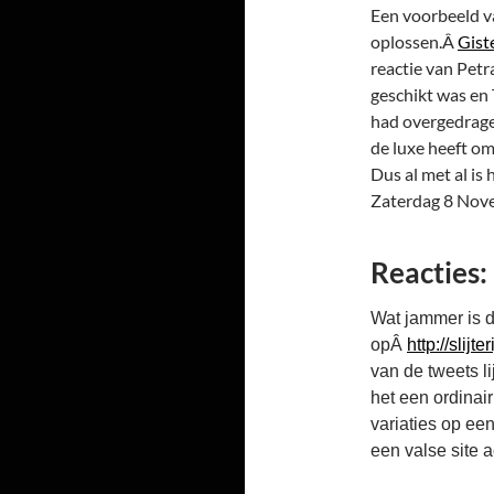
Een voorbeeld va
oplossen.Â
Gist
reactie van Petr
geschikt was en
had overgedragen
de luxe heeft o
Dus al met al is
Zaterdag 8 Nov
Reacties:
Wat jammer is da
opÂ
http://slijt
van de tweets li
het een ordinai
variaties op een
een valse site 