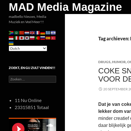
Zoeken
MAD Media Magazine
Ga
madbello Nieuws, Media
Muziek en Veel Meer!!!
naar
de
inhoud
Tag archieven:
DRUGS
,
HUMOR
,
O
ZOEKT, EN GIJ ZULT VINDEN!!!
COKE SN
VOOR D
Zoeken
naar:
20 SEPTEMBER 2
11 Nu Online
Dat je van coke
23315851 Totaal
lekker dom van
minder creatief
daar blijkelijk