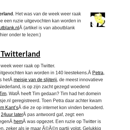
terland
. Het was van de week weer raak
oe een ruzie uitgevochten kan worden in
tblank.nl
Â (artikel is van aboutblank
hier onder te lezen:)
 Twitterland
week weer raak op Twitter.
uitgevochten kan worden in 140 leestekens.Â
Petra
,
ls hetÂ
meisje van de slijterij
, de meest innovatieve
an Nederland, is op zijn zacht gezegd woedend
Tim
. WatÂ heeft Tim gedaan? Tim had het domein
isje.nl geregistreerd. Toen Petra daar achter kwam
im Kant’s
Â die ze op internet kon vinden benaderd.
Â
24uur later
Â pas antwoord gaf, zegt: een
tegenÂ
hem
Â was opgezet. Een ruzie op Twitter is
en, zeker als je maar Ã©Ã©n partij volgt. Gelukkig