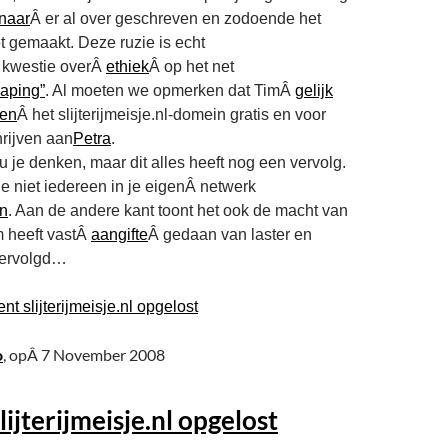
naar
Â er al over geschreven en zodoende het
t gemaakt. Deze ruzie is echt
 kwestie overÂ
ethiek
Â op het net
aping”
. Al moeten we opmerken dat TimÂ
gelijk
den
Â het slijterijmeisje.nl-domein gratis en voor
hrijven aan
Petra
.
u je denken, maar dit alles heeft nog een vervolg.
t je niet iedereen in je eigenÂ netwerk
en
. Aan de andere kant toont het ook de macht van
m heeft vastÂ
aangifte
Â gedaan van laster en
vervolgd…
ent slijterijmeisje.nl opgelost
o
, opÂ 7 November 2008
lijterijmeisje.nl opgelost