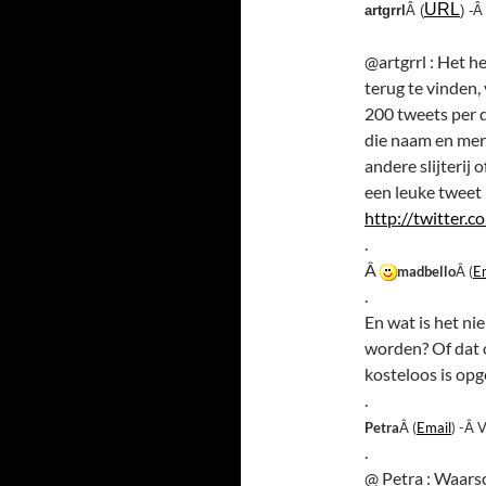
URL
artgrrl
Â (
) -
@artgrrl : Het h
terug te vinden, 
200 tweets per d
die naam en merk
andere slijterij
een leuke tweet 
http://twitter.co
.
Â
madbello
Â (
E
.
En wat is het n
worden? Of dat o
kosteloos is opg
.
Petra
Â (
Email
) -Â 
.
@ Petra : Waarsc