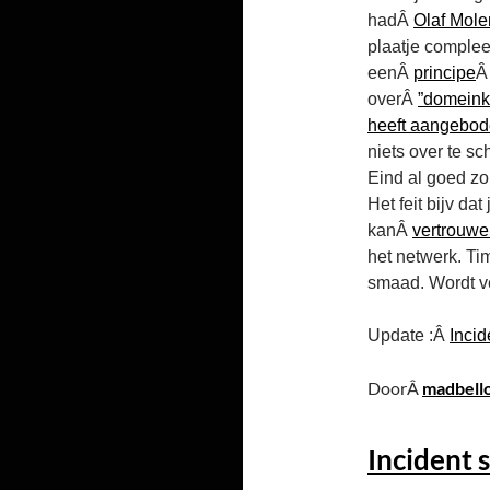
hadÂ
Olaf Mole
plaatje complee
eenÂ
principe
Â
overÂ
”domeink
heeft aangebo
niets over te sc
Eind al goed zo
Het feit bijv da
kanÂ
vertrouw
het netwerk. Ti
smaad. Wordt 
Update :Â
Incid
DoorÂ
madbell
Incident s