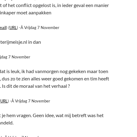
t of het conflict opgelost is, in ieder geval een manier
einkaper moet aanpakken
mail
) (
URL
) -Â Vrijdag 7 November
jterijmeisje.nl in dan
rijdag 7 November
 dat is leuk, ik had vanmorgen nog gekeken maar toen
, dus zo te zien alles weer goed gekomen en tim heeft
d. Is dit de moraal van het verhaal ?
(
URL
) -Â Vrijdag 7 November
 je hem vragen. Geen idee, wat mij betreft was het
andeld.