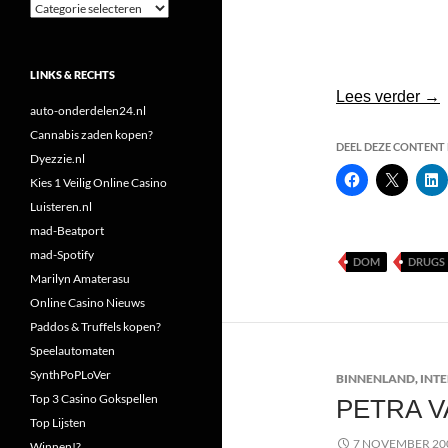
Categorieën
LINKS & RECHTS
Cok
Lees verder
→
auto-onderdelen24.nl
Cannabis zaden kopen?
DEEL DEZE CONTENT E
Dyezzie.nl
Kies 1 Veilig Online Casino
Luisteren.nl
mad-Beatport
mad-Spotify
DOM
DRUGS
Marilyn Amaterasu
Online Casino Nieuws
Paddos & Truffels kopen?
Speelautomaten
SynthPoPLoVer
BINNENLAND
,
INT
Top 3 Casino Gokspellen
PETRA V
Top Lijsten
7 NOVEMBER 20
Winnen!?