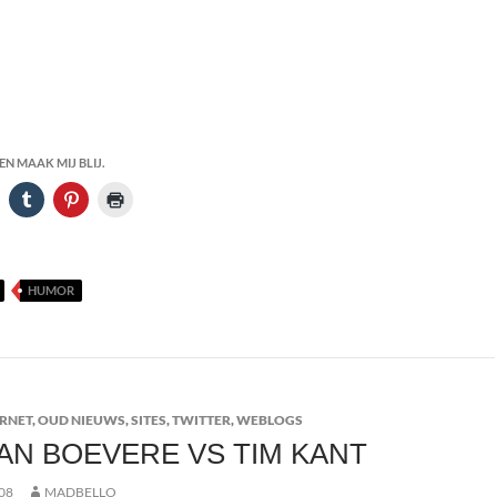
e snuiven vanaf je paspoort voor de camera
N MAAK MIJ BLIJ.
HUMOR
ERNET
,
OUD NIEUWS
,
SITES
,
TWITTER
,
WEBLOGS
AN BOEVERE VS TIM KANT
08
MADBELLO