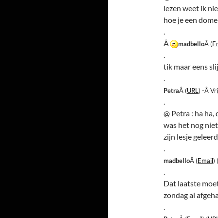
lezen weet ik nie
hoe je een dom
.
Â
madbello
Â (
E
.
tik maar eens sli
.
Petra
Â (
URL
) -Â V
.
@ Petra : ha ha,
was het nog niet
zijn lesje geleer
.
madbello
Â (
Email
) 
.
Dat laatste moet
zondag al afgeh
.