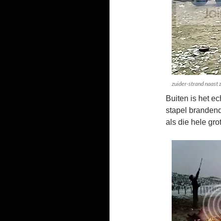
zuider-strand naast
Buiten is het e
stapel brandende
als die hele grot