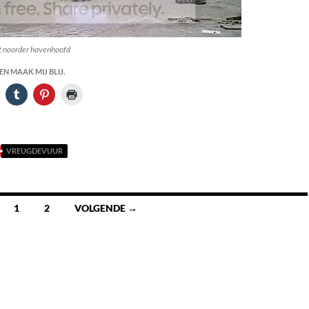
t noorder havenhoofd
N MAAK MIJ BLIJ.
VREUGDEVUUR
1
2
VOLGENDE →