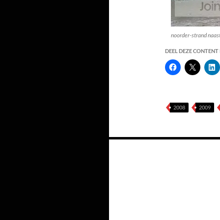
noorder-strand naas
DEEL DEZE CONTENT E
2008
2009
Berichten
navigatie