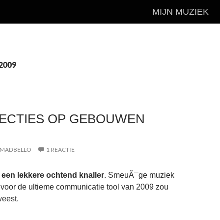
MIJN MUZIEK
 2009
JECTIES OP GEBOUWEN
MADBELLO
1 REACTIE
l een lekkere ochtend knaller
. SmeuÃ¯ge muziek
 voor de ultieme communicatie tool van 2009 zou
weest.