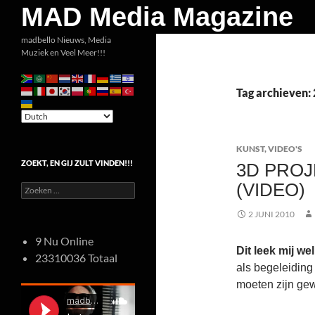
Zoeken
MAD Media Magazine
Ga
madbello Nieuws, Media
Muziek en Veel Meer!!!
naar
de
inhoud
Tag archieven:
KUNST
,
VIDEO'S
ZOEKT, EN GIJ ZULT VINDEN!!!
3D PRO
(VIDEO)
Zoeken
naar:
2 JUNI 2010
9 Nu Online
Dit leek mij we
23310036 Totaal
als begeleiding
moeten zijn ge