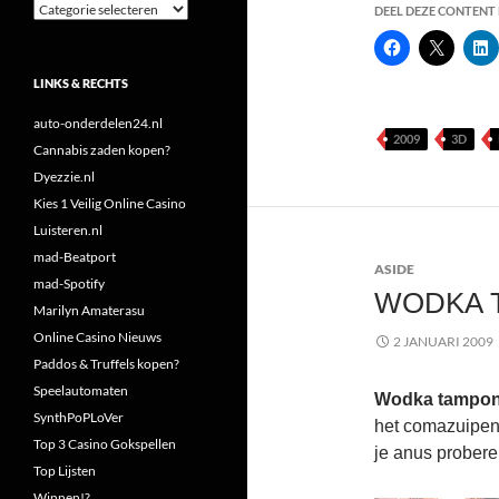
Categorieën
DEEL DEZE CONTENT E
LINKS & RECHTS
auto-onderdelen24.nl
2009
3D
Cannabis zaden kopen?
Dyezzie.nl
Kies 1 Veilig Online Casino
Luisteren.nl
mad-Beatport
ASIDE
mad-Spotify
WODKA T
Marilyn Amaterasu
Online Casino Nieuws
2 JANUARI 2009
Paddos & Truffels kopen?
Speelautomaten
Wodka tampon 
SynthPoPLoVer
het comazuipen
Top 3 Casino Gokspellen
je anus probere
Top Lijsten
Winnen!?