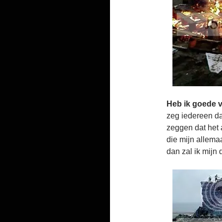
Heb ik goede 
zeg iedereen d
zeggen dat het 
die mijn allemaa
dan zal ik mijn