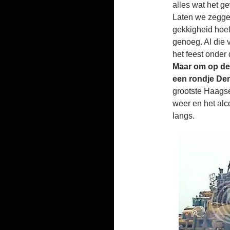
alles wat het ge
Laten we zeggen
gekkigheid hoef
genoeg. Al die 
het feest onder 
Maar om op de 
een rondje De
grootste Haagse
weer en het alc
langs.