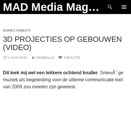
Ga
Zoeken
MAD Media Magazine
naar
PRIMAI
de
MENU
inhoud
KUNST
,
VIDEO'S
3D PROJECTIES OP GEBOUWEN
(VIDEO)
2 JUNI 2010
MADBELLO
1 REACTIE
Dit leek mij wel een lekkere ochtend knaller
. SmeuÃ¯ge
muziek als begeleiding voor de ultieme communicatie tool
van 2009 zou moeten zijn geweest.