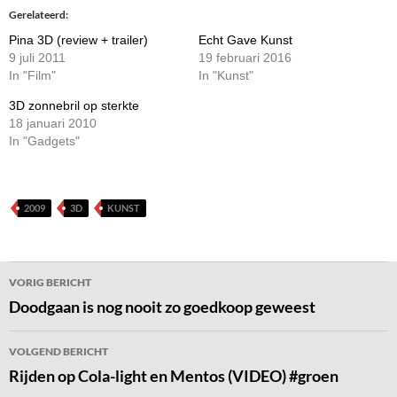
Gerelateerd
Pina 3D (review + trailer)
Echt Gave Kunst
9 juli 2011
19 februari 2016
In "Film"
In "Kunst"
3D zonnebril op sterkte
18 januari 2010
In "Gadgets"
2009
3D
KUNST
Bericht
VORIG BERICHT
navigatie
Doodgaan is nog nooit zo goedkoop geweest
VOLGEND BERICHT
Rijden op Cola-light en Mentos (VIDEO) #groen