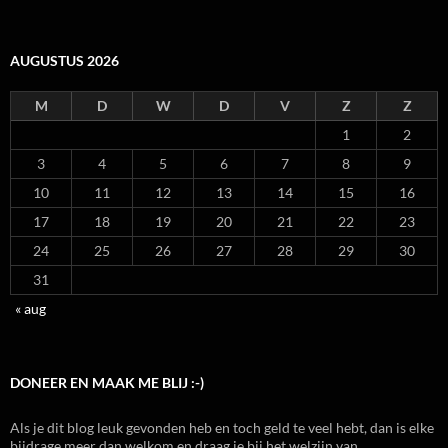
AUGUSTUS 2026
M
D
W
D
V
Z
Z
1
2
3
4
5
6
7
8
9
10
11
12
13
14
15
16
17
18
19
20
21
22
23
24
25
26
27
28
29
30
31
« aug
DONEER EN MAAK ME BLIJ :-)
Als je dit blog leuk gevonden heb en toch geld te veel hebt, dan is elke
bijdrage meer dan welkom en draag je bij het welzijn van