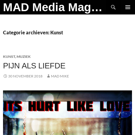
Ga
Zoeken
MAD Media Magazine
naar
PRIMAI
de
MENU
inhoud
Categorie archieven: Kunst
KUNST
,
MUZIEK
PIJN ALS LIEFDE
30 NOVEMBER 2018
MAD MIKE