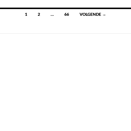
Berichten
1
2
…
66
VOLGENDE →
navigatie