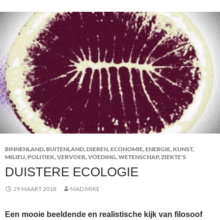
BINNENLAND
,
BUITENLAND
,
DIEREN
,
ECONOMIE
,
ENERGIE
,
KUNST
,
MILIEU
,
POLITIEK
,
VERVOER
,
VOEDING
,
WETENSCHAP
,
ZIEKTE'S
DUISTERE ECOLOGIE
29 MAART 2018
MAD MIKE
Een mooie beeldende en realistische kijk van filosoof