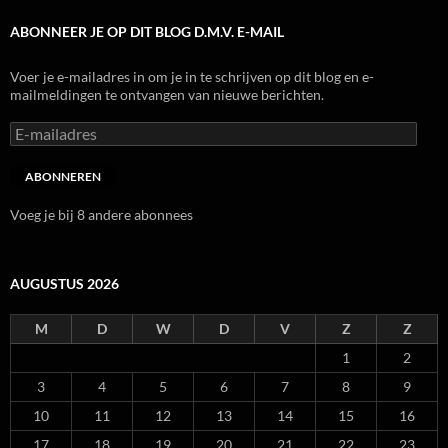
ABONNEER JE OP DIT BLOG D.M.V. E-MAIL
Voer je e-mailadres in om je in te schrijven op dit blog en e-
mailmeldingen te ontvangen van nieuwe berichten.
E-
mailadres
ABONNEREN
Voeg je bij 8 andere abonnees
AUGUSTUS 2026
M
D
W
D
V
Z
Z
1
2
3
4
5
6
7
8
9
10
11
12
13
14
15
16
17
18
19
20
21
22
23