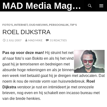
Ga
Zoeken
MAD Media Magazine
naar
PRIMAI
de
MENU
inhoud
FOTO'S
,
INTERNET
,
OUD NIEUWS
,
PERSOONLIJK
,
TIP'S
ROEL DIJKSTRA
2 JULI 2007
MAD MIKE
31 REACTIES
Pas op voor deze man!
Hij struint het net
af naar foto’s van Bokito en als hij het vind
gaat hij je terroriseren en bedreigen met
absurde hoge rekeningen en als je binnen
een week niet betaald gaat hij je dreigen met advocaten. Dat
noem ik nou de reinste vorm van huisvredebreuk.
Roel
Dijkstra
verstoor je rust en intimideert je met onnozele
brieven, nog even en hij schakelt een incasso bureau met
van die brede henkies.