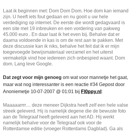
Laat ik beginnen met: Dom Dom Dom. Hoe dom kan iemand
zijn. U heeft iets fout gedaan en nu gooit u uw hele
verdediging op internet. De eerste die wordt gedagvaard is
een site met 19 inbreuken en een vordering van pakweg
45.000 euro . En daar laat ik het even bij. Behalve dat er
daarna voldoende in kas is om de rest aan te pakken. Met
deze discussie kan ik niks, behalve het feit dat ik er mijn
toegevoegde bewijsmateriaal verzamel en het uiterst
vermakelijk vind hoe iedereen zich onbespied waant. Dom
dom. Lang leve Google.
Dat zegt voor mijn genoeg
om wat voor mannetje het gaat,
maar wat nog interessanter is een reactie #34 Gepost door
Anoniemetje 10-07-2007 @ 01:01 bij
Fl0ppy.nl
:
Maaaaarrrr… deze meneer Dijkstra heeft zelf een hele valse
streek geleverd. Hij is namelijk degene die de bewuste foto
aan de Telegraaf heeft geleverd aan het AD. Hij werkt
namelijk behalve voor de Telegraaf ook voor de
Rotterdamse editie (vroeger Rotterdams Dagblad). Ga als