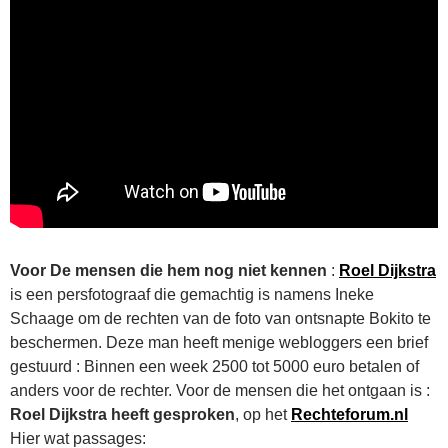
Voor De mensen die hem nog niet kennen
:
Roel Dijkstra
is een persfotograaf die gemachtig is namens Ineke
Schaage om de rechten van de foto van ontsnapte Bokito te
beschermen. Deze man heeft menige webloggers een brief
gestuurd : Binnen een week 2500 tot 5000 euro betalen of
anders voor de rechter. Voor de mensen die het ontgaan is :
Roel Dijkstra heeft gesproken
, op het
Rechteforum.nl
Hier wat passages: