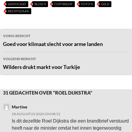
ADVOCAAT
BLOG'S
COPYRIGHT
FOTO'S
GELD
RECHTSZAAK
Bericht
VORIG BERICHT
navigatie
Goed voor klimaat slecht voor arme landen
VOLGEND BERICHT
Wilders drukt markt voor Turkije
31 GEDACHTEN OVER “ROEL DIJKSTRA”
Martine
28 AUGUSTUS 2020 OM 08:52
Is dit dezelfde Roel Dijkstra die een brandbrief verstuurd
heeft naar de minister omdat het innen tegenwoordig