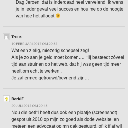
Dag Jeroen, dat is inderdaad heel vervelend. Ik wens
je in ieder geval veel succes en hou me op de hoogte
van hoe het afloopt
Truus
10 FEBRUARI 2017 OM 20:35
Wat een zielig, miezerig schepsel zeg!
Als je zo aan je geld moet komen…. Hij besteedt zóveel
tijd aan struinen op het web, dat hij wss geen tijd meer
heeft om echt te werken..
Je zal ermee getrouwd/bevriend zijn…
BerkiE
20 JULI 2015 OM 20:43
Nou die oetl*l heeft dus ook een plaatje (screenshot)
gespot uit 2010 op mijn zo goed als dode website, en
meteen een advocaat op mn dak gestuurd, of ik ff af wil