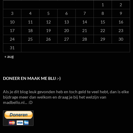
1
2
3
4
5
6
7
8
9
10
11
12
13
14
15
16
17
18
19
20
21
22
23
24
25
26
27
28
29
30
31
« aug
DONEER EN MAAK ME BLIJ :-)
Als je dit blog leuk gevonden heb en toch geld te veel hebt, dan is elke
bijdrage meer dan welkom en draag je bij het welzijn van
madbello.nl... :D