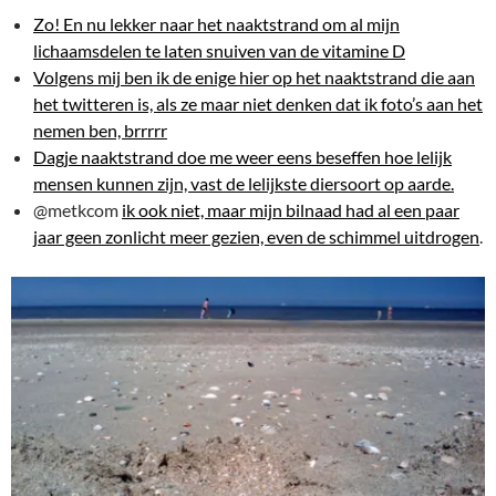
Zo! En nu lekker naar het naaktstrand om al mijn
lichaamsdelen te laten snuiven van de vitamine D
Volgens mij ben ik de enige hier op het naaktstrand die aan
het twitteren is, als ze maar niet denken dat ik foto’s aan het
nemen ben, brrrrr
Dagje naaktstrand doe me weer eens beseffen hoe lelijk
mensen kunnen zijn, vast de lelijkste diersoort op aarde.
@metkcom
ik ook niet, maar mijn bilnaad had al een paar
jaar geen zonlicht meer gezien, even de schimmel uitdrogen
.