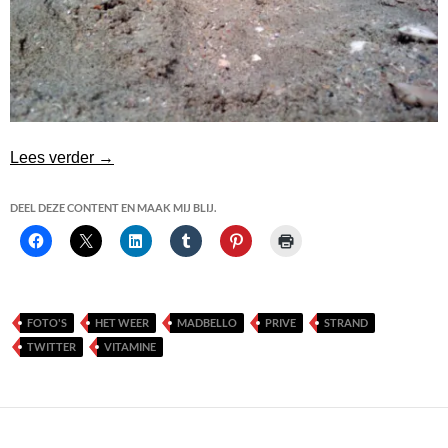
Mijn eerste dag aan het strand weer
Lees verder
→
DEEL DEZE CONTENT EN MAAK MIJ BLIJ.
FOTO'S
HET WEER
MADBELLO
PRIVE
STRAND
TWITTER
VITAMINE