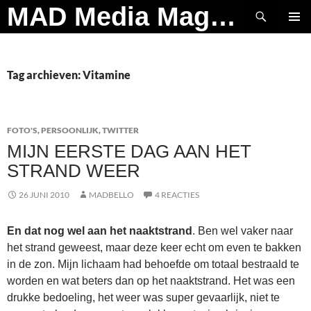
Ga
Zoeken
MAD Media Magazine
naar
PRIMAI
de
MENU
inhoud
Tag archieven: Vitamine
FOTO'S
,
PERSOONLIJK
,
TWITTER
MIJN EERSTE DAG AAN HET
STRAND WEER
26 JUNI 2010
MADBELLO
4 REACTIES
En dat nog wel aan het naaktstrand
. Ben wel vaker naar
het strand geweest, maar deze keer echt om even te bakken
in de zon. Mijn lichaam had behoefde om totaal bestraald te
worden en wat beters dan op het naaktstrand. Het was een
drukke bedoeling, het weer was super gevaarlijk, niet te