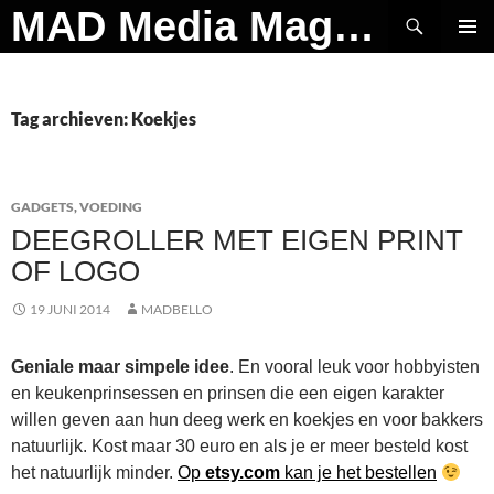
Ga
Zoeken
MAD Media Magazine
naar
PRIMAI
de
MENU
inhoud
Tag archieven: Koekjes
GADGETS
,
VOEDING
DEEGROLLER MET EIGEN PRINT
OF LOGO
19 JUNI 2014
MADBELLO
Geniale maar simpele idee
. En vooral leuk voor hobbyisten
en keukenprinsessen en prinsen die een eigen karakter
willen geven aan hun deeg werk en koekjes en voor bakkers
natuurlijk. Kost maar 30 euro en als je er meer besteld kost
het natuurlijk minder.
Op
etsy.com
kan je het bestellen