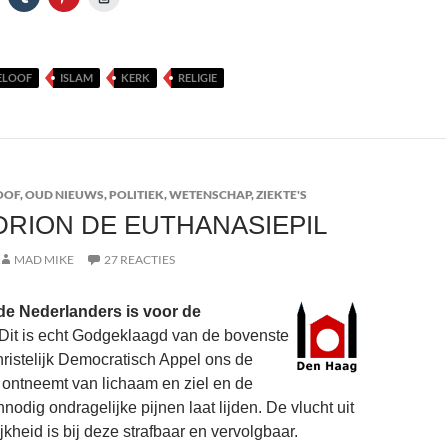
ELOOF
ISLAM
KERK
RELIGIE
OOF
,
OUD NIEUWS
,
POLITIEK
,
WETENSCHAP
,
ZIEKTE'S
 DRION DE EUTHANASIEPIL
MAD MIKE
27 REACTIES
de Nederlanders is voor de
 Dit is echt Godgeklaagd van de bovenste
hristelijk Democratisch Appel ons de
 ontneemt van lichaam en ziel en de
odig ondragelijke pijnen laat lijden. De vlucht uit
jkheid is bij deze strafbaar en vervolgbaar.