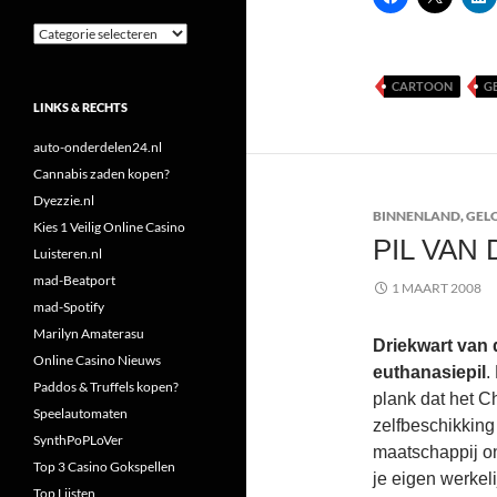
Categorieën
CARTOON
G
LINKS & RECHTS
auto-onderdelen24.nl
Cannabis zaden kopen?
Dyezzie.nl
BINNENLAND
,
GEL
Kies 1 Veilig Online Casino
PIL VAN
Luisteren.nl
mad-Beatport
1 MAART 2008
mad-Spotify
Marilyn Amaterasu
Driekwart van 
Online Casino Nieuws
euthanasiepil
.
Paddos & Truffels kopen?
plank dat het C
Speelautomaten
zelfbeschikking
SynthPoPLoVer
maatschappij onn
Top 3 Casino Gokspellen
je eigen werkeli
Top Lijsten