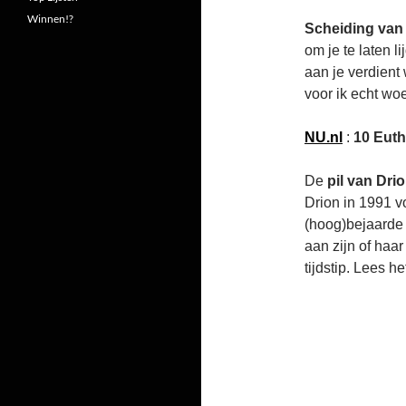
Winnen!?
Scheiding van 
om je te laten 
aan je verdient 
voor ik echt woe
NU.nl
:
10 Euth
De
pil van Dri
Drion in 1991 v
(hoog)bejaarde 
aan zijn of ha
tijdstip. Lees h