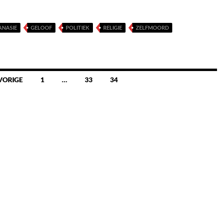
ANASIE
GELOOF
POLITIEK
RELIGIE
ZELFMOORD
VORIGE
1
…
33
34