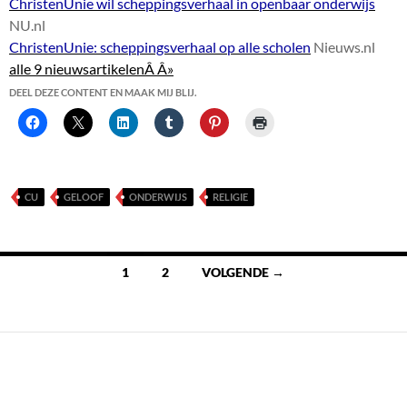
ChristenUnie wil scheppingsverhaal in openbaar onderwijs
NU.nl
ChristenUnie: scheppingsverhaal op alle scholen
Nieuws.nl
alle 9 nieuwsartikelenÂ Â»
DEEL DEZE CONTENT EN MAAK MIJ BLIJ.
CU
GELOOF
ONDERWIJS
RELIGIE
Berichten
1
2
VOLGENDE →
navigatie