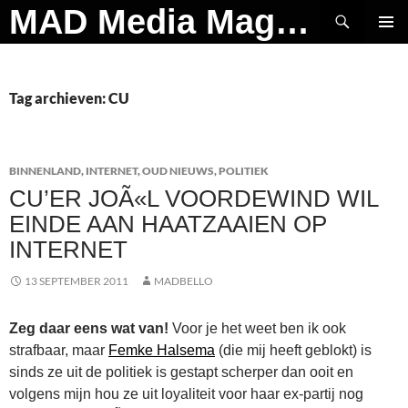
Ga
Zoeken
MAD Media Magazine
naar
PRIMAI
de
MENU
inhoud
Tag archieven: CU
BINNENLAND
,
INTERNET
,
OUD NIEUWS
,
POLITIEK
CU’ER JOÃ«L VOORDEWIND WIL
EINDE AAN HAATZAAIEN OP
INTERNET
13 SEPTEMBER 2011
MADBELLO
Zeg daar eens wat van!
Voor je het weet ben ik ook
strafbaar, maar
Femke Halsema
(die mij heeft geblokt) is
sinds ze uit de politiek is gestapt scherper dan ooit en
volgens mijn hou ze uit loyaliteit voor haar ex-partij nog