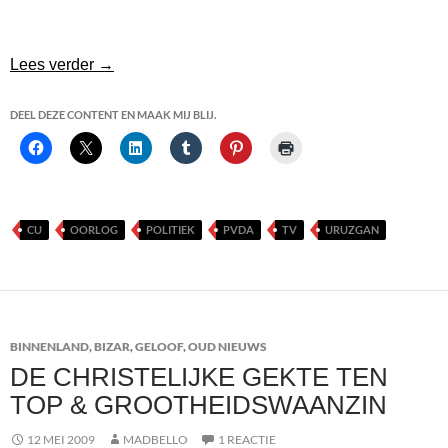
Weer het ultieme bewijs dat politiek niet werkt
Lees verder
→
DEEL DEZE CONTENT EN MAAK MIJ BLIJ.
CU
OORLOG
POLITIEK
PVDA
TV
URUZGAN
BINNENLAND
,
BIZAR
,
GELOOF
,
OUD NIEUWS
DE CHRISTELIJKE GEKTE TEN
TOP & GROOTHEIDSWAANZIN
12 MEI 2009
MADBELLO
1 REACTIE