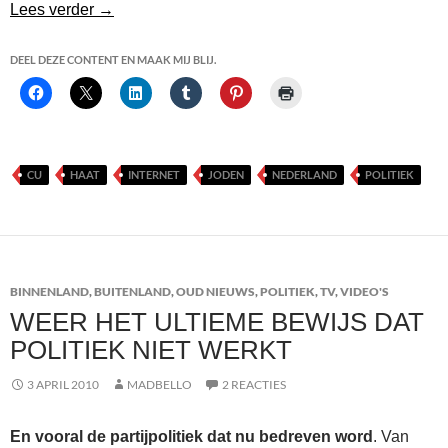
CU’er JoÃ«l Voordewind wil einde aan haatzaaien
Lees verder
→
DEEL DEZE CONTENT EN MAAK MIJ BLIJ.
CU
HAAT
INTERNET
JODEN
NEDERLAND
POLITIEK
BINNENLAND
,
BUITENLAND
,
OUD NIEUWS
,
POLITIEK
,
TV
,
VIDEO'S
WEER HET ULTIEME BEWIJS DAT
POLITIEK NIET WERKT
3 APRIL 2010
MADBELLO
2 REACTIES
En vooral de partijpolitiek dat nu bedreven word
. Van