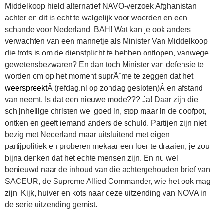
Middelkoop hield alternatief NAVO-verzoek Afghanistan
achter en dit is echt te walgelijk voor woorden en een
schande voor Nederland, BAH! Wat kan je ook anders
verwachten van een mannetje als Minister Van Middelkoop
die trots is om de dienstplicht te hebben ontlopen, vanwege
gewetensbezwaren? En dan toch Minister van defensie te
worden om op het moment suprÃ¨me te zeggen dat het
weerspreekt
Â (refdag.nl op zondag gesloten)Â en afstand
van neemt. Is dat een nieuwe mode??? Ja! Daar zijn die
schijnheilige christen wel goed in, stop maar in de doofpot,
ontken en geeft iemand anders de schuld. Partijen zijn niet
bezig met Nederland maar uitsluitend met eigen
partijpolitiek en proberen mekaar een loer te draaien, je zou
bijna denken dat het echte mensen zijn. En nu wel
benieuwd naar de inhoud van die achtergehouden brief van
SACEUR, de Supreme Allied Commander, wie het ook mag
zijn. Kijk, huiver en kots naar deze uitzending van NOVA in
de serie uitzending gemist.