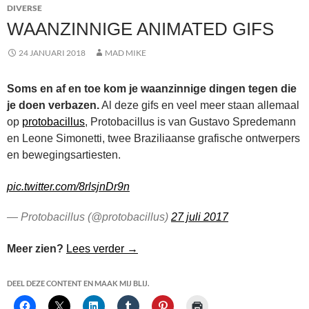
DIVERSE
WAANZINNIGE ANIMATED GIFS
24 JANUARI 2018
MAD MIKE
Soms en af en toe kom je waanzinnige dingen tegen die
je doen verbazen.
Al deze gifs en veel meer staan allemaal
op
protobacillus
, Protobacillus is van Gustavo Spredemann
en Leone Simonetti, twee Braziliaanse grafische ontwerpers
en bewegingsartiesten.
pic.twitter.com/8rlsjnDr9n
— Protobacillus (@protobacillus)
27 juli 2017
Waanzinnige Animated gifs
Meer zien?
Lees verder
→
DEEL DEZE CONTENT EN MAAK MIJ BLIJ.