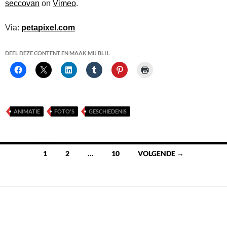
seccovan
on
Vimeo
.
Via:
petapixel.com
DEEL DEZE CONTENT EN MAAK MIJ BLIJ.
ANIMATIE
FOTO'S
GESCHIEDENIS
Berichten
1
2
…
10
VOLGENDE →
navigatie