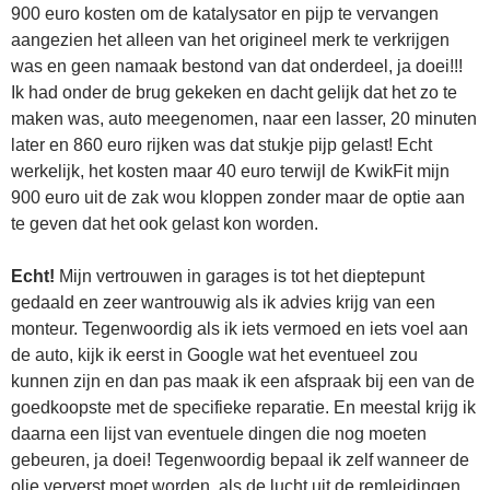
900 euro kosten om de katalysator en pijp te vervangen
aangezien het alleen van het origineel merk te verkrijgen
was en geen namaak bestond van dat onderdeel, ja doei!!!
Ik had onder de brug gekeken en dacht gelijk dat het zo te
maken was, auto meegenomen, naar een lasser, 20 minuten
later en 860 euro rijken was dat stukje pijp gelast! Echt
werkelijk, het kosten maar 40 euro terwijl de KwikFit mijn
900 euro uit de zak wou kloppen zonder maar de optie aan
te geven dat het ook gelast kon worden.
Echt!
Mijn vertrouwen in garages is tot het dieptepunt
gedaald en zeer wantrouwig als ik advies krijg van een
monteur. Tegenwoordig als ik iets vermoed en iets voel aan
de auto, kijk ik eerst in Google wat het eventueel zou
kunnen zijn en dan pas maak ik een afspraak bij een van de
goedkoopste met de specifieke reparatie. En meestal krijg ik
daarna een lijst van eventuele dingen die nog moeten
gebeuren, ja doei! Tegenwoordig bepaal ik zelf wanneer de
olie ververst moet worden, als de lucht uit de remleidingen