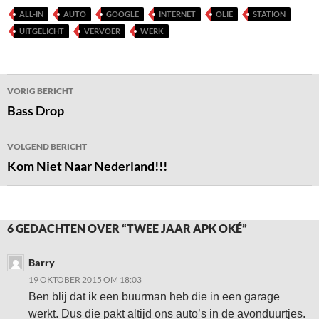
ALL-IN
AUTO
GOOGLE
INTERNET
OLIE
STATION
UITGELICHT
VERVOER
WERK
Bericht
VORIG BERICHT
navigatie
Bass Drop
VOLGEND BERICHT
Kom Niet Naar Nederland!!!
6 GEDACHTEN OVER “TWEE JAAR APK OKÉ”
Barry
19 OKTOBER 2015 OM 18:03
Ben blij dat ik een buurman heb die in een garage
werkt. Dus die pakt altijd ons auto’s in de avonduurtjes.