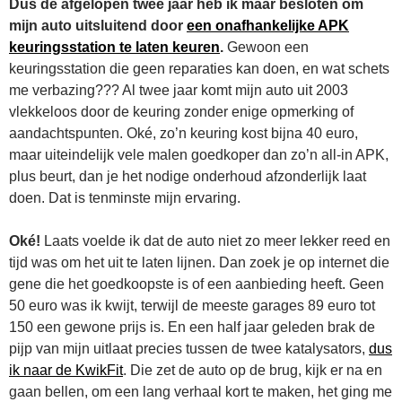
Dus de afgelopen twee jaar heb ik maar besloten om
mijn auto uitsluitend door
een onafhankelijke APK
keuringsstation te laten keuren
.
Gewoon een
keuringsstation die geen reparaties kan doen, en wat schets
me verbazing??? Al twee jaar komt mijn auto uit 2003
vlekkeloos door de keuring zonder enige opmerking of
aandachtspunten. Oké, zo’n keuring kost bijna 40 euro,
maar uiteindelijk vele malen goedkoper dan zo’n all-in APK,
plus beurt, dan je het nodige onderhoud afzonderlijk laat
doen. Dat is tenminste mijn ervaring.
Oké!
Laats voelde ik dat de auto niet zo meer lekker reed en
tijd was om het uit te laten lijnen. Dan zoek je op internet die
gene die het goedkoopste is of een aanbieding heeft. Geen
50 euro was ik kwijt, terwijl de meeste garages 89 euro tot
150 een gewone prijs is. En een half jaar geleden brak de
pijp van mijn uitlaat precies tussen de twee katalysators,
dus
ik naar de KwikFit
. Die zet de auto op de brug, kijk er na en
gaan bellen, om een lang verhaal kort te maken, het ging me