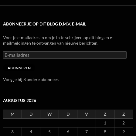
ABONNEER JE OP DIT BLOG D.M.V. E-MAIL
Voer je e-mailadres in om je in te schrijven op dit blog en e-
mailmeldingen te ontvangen van nieuwe berichten.
E-
mailadres
ABONNEREN
Voeg je bij 8 andere abonnees
AUGUSTUS 2026
M
D
W
D
V
Z
Z
1
2
3
4
5
6
7
8
9