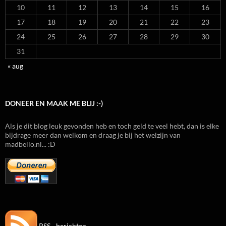
10
11
12
13
14
15
16
17
18
19
20
21
22
23
24
25
26
27
28
29
30
31
« aug
DONEER EN MAAK ME BLIJ :-)
Als je dit blog leuk gevonden heb en toch geld te veel hebt, dan is elke
bijdrage meer dan welkom en draag je bij het welzijn van
madbello.nl... :D
RSS - berichten