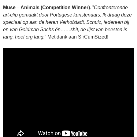
Muse – Animals (Competition Winner).
”
Confronterende
art-clip gemaakt door Portugese kunstenaars. Ik draag deze
speciaal op aan de heren Verhofstadt, Schulz, iedereen bij
en van Goldman Sachs én……shit, de lijst van beesten is
lang, heel erg lang.
” Met dank aan SirCumSized!