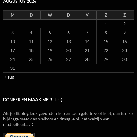
AUGUSTUS 2026
M
D
W
D
V
Z
Z
1
2
3
4
5
6
7
8
9
10
11
12
13
14
15
16
17
18
19
20
21
22
23
24
25
26
27
28
29
30
31
« aug
DONEER EN MAAK ME BLIJ :-)
Als je dit blog leuk gevonden heb en toch geld te veel hebt, dan is elke
bijdrage meer dan welkom en draag je bij het welzijn van
madbello.nl... :D