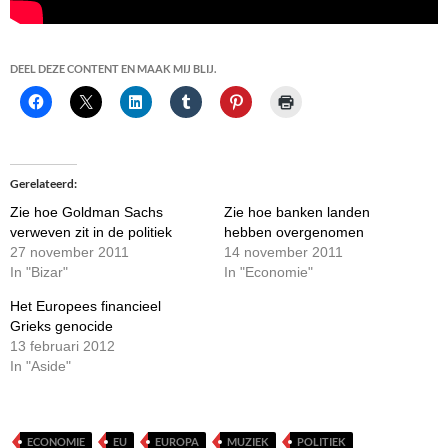
DEEL DEZE CONTENT EN MAAK MIJ BLIJ.
Gerelateerd
Zie hoe Goldman Sachs
Zie hoe banken landen
verweven zit in de politiek
hebben overgenomen
27 november 2011
14 november 2011
In "Bizar"
In "Economie"
Het Europees financieel
Grieks genocide
13 februari 2012
In "Aside"
ECONOMIE
EU
EUROPA
MUZIEK
POLITIEK