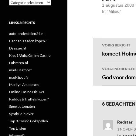
Categorieën
1 augustus 2008
In "Milieu"
LINKS & RECHTS
auto-onderdelen24.nl
Bericht
Cannabis zaden kopen?
VORIG BERICHT
Dyezzie.nl
navigatie
komeet Holm
Kies 1 Veilig Online Casino
Luisteren.nl
VOLGEND BERICHT
mad-Beatport
God voor do
mad-Spotify
Marilyn Amaterasu
Online Casino Nieuws
Paddos & Truffels kopen?
6 GEDACHTEN
Speelautomaten
SynthPoPLoVer
Top 3 Casino Gokspellen
Redstar
Top Lijsten
1 NOVEMBE
Winnen!?