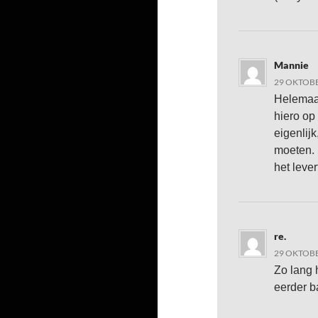
Mannie
29 OKTOBE
Helemaal
hiero op
eigenlij
moeten. 
het leve
re.
29 OKTOBE
Zo lang 
eerder b