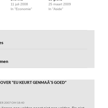
11 juli 2008
25 maart 2009
In "Economie"
In "Aside"
es
mmen
 OVER “EU KEURT GENMAÃ¯S GOED”
R 2007 OM 18:40