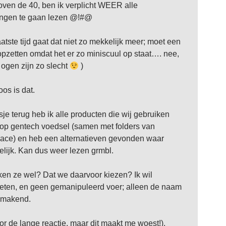
oven de 40, ben ik verplicht WEER alle
ingen te gaan lezen @!#@
atste tijd gaat dat niet zo mekkelijk meer; moet een
e opzetten omdat het er zo miniscuul op staat…. nee,
n ogen zijn zo slecht
)
os is dat.
je terug heb ik alle producten die wij gebruiken
op gentech voedsel (samen met folders van
ce) en heb een alternatieven gevonden waar
lijk. Kan dus weer lezen grmbl.
en ze wel? Dat we daarvoor kiezen? Ik wil
ten, en geen gemanipuleerd voer; alleen de naam
ekmakend.
oor de lange reactie, maar dit maakt me woest!).