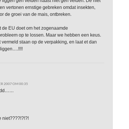
e liggen gen velden naast niet gen velden. De niet
en vertonen ernstige gebreken omdat insekten,
or de groei van de mais, ontbreken.
at de EU doet om het zogenaamde
robleem op te lossen. Maar we hebben een keus.
 vermeld staan op de verpakking, en laat et dan
iggen….!!!!
R 2007 OM 00:35
ddd……
e niet????!?!?!