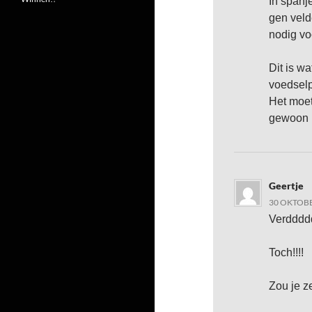
In spanj
gen veld
nodig vo
Dit is w
voedselp
Het moet
gewoon l
Geertje
30 OKTOBE
Verddd
Toch!!!!
Zou je z