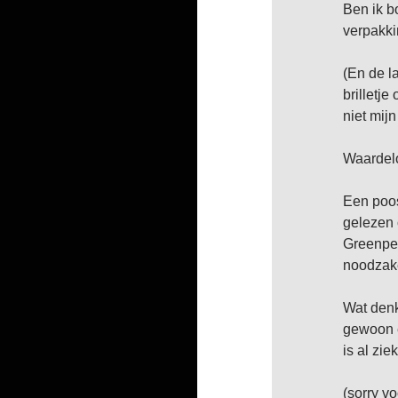
Ben ik b
verpakk
(En de la
brilletj
niet mij
Waardelo
Een poos
gelezen 
Greenpea
noodzake
Wat denk
gewoon e
is al zi
(sorry v