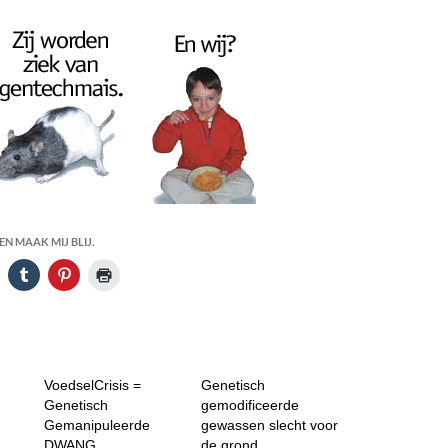
N MAAK MIJ BLIJ.
VoedselCrisis =
Genetisch
Genetisch
gemodificeerde
Gemanipuleerde
gewassen slecht voor
DWANG
de grond