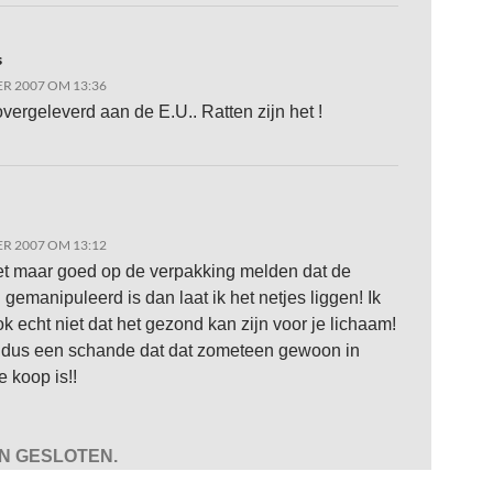
s
R 2007 OM 13:36
overgeleverd aan de E.U.. Ratten zijn het !
R 2007 OM 13:12
et maar goed op de verpakking melden dat de
 gemanipuleerd is dan laat ik het netjes liggen! Ik
ok echt niet dat het gezond kan zijn voor je lichaam!
 dus een schande dat dat zometeen gewoon in
e koop is!!
JN GESLOTEN.