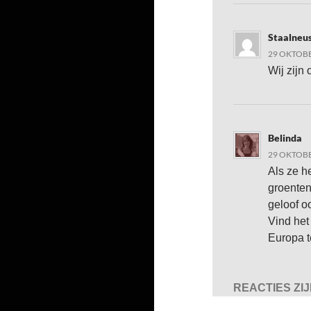
Staalneu
29 OKTOBE
Wij zijn 
Belinda
29 OKTOBE
Als ze h
groenten
geloof o
Vind het
Europa t
REACTIES ZI