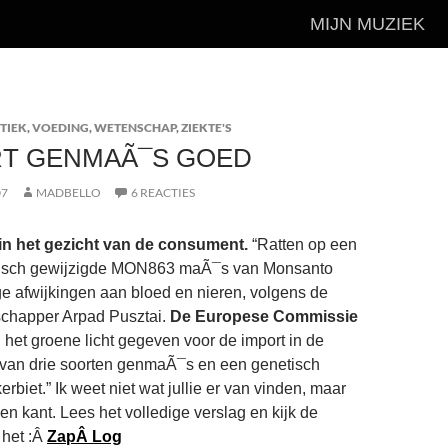
MIJN MUZIEK
TIEK
,
VOEDING
,
WETENSCHAP
,
ZIEKTE'S
RT GENMAÃ¯S GOED
07
MADBELLO
6 REACTIES
g in het gezicht van de consument.
“Ratten op een
tisch gewijzigde MON863 maÃ¯s van Monsanto
ge afwijkingen aan bloed en nieren, volgens de
chapper Arpad Pusztai.
De Europese Commissie
het groene licht gegeven voor de import in de
van drie soorten genmaÃ¯s en een genetisch
rbiet.” Ik weet niet wat jullie er van vinden, maar
een kant. Lees het volledige verslag en kijk de
 het :Â
ZapÂ Log