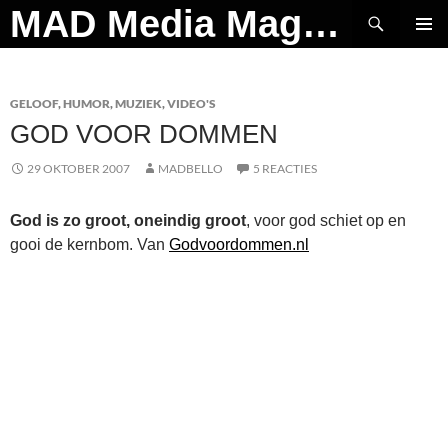
Ga
Zoeken
MAD Media Magazine
naar
PRIMAI
de
MENU
inhoud
GELOOF
,
HUMOR
,
MUZIEK
,
VIDEO'S
GOD VOOR DOMMEN
29 OKTOBER 2007
MADBELLO
5 REACTIES
God is zo groot, oneindig groot
, voor god schiet op en
gooi de kernbom. Van
Godvoordommen.nl