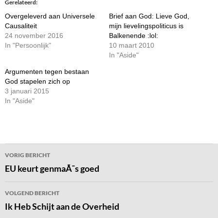
Gerelateerd
Overgeleverd aan Universele
Brief aan God: Lieve God,
Causaliteit
mijn lievelingspoliticus is
24 november 2016
Balkenende :lol:
In "Persoonlijk"
10 maart 2010
In "Aside"
Argumenten tegen bestaan
God stapelen zich op
3 januari 2015
In "Aside"
Bericht
VORIG BERICHT
navigatie
EU keurt genmaÃ¯s goed
VOLGEND BERICHT
Ik Heb Schijt aan de Overheid