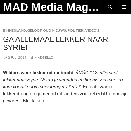
Ga
Zoeken
MAD Media Magazine
naar
PRIMAI
de
MENU
inhoud
BINNENLAND
,
GELOOF
,
OUD NIEUWS
,
POLITIEK
,
VIDEO'S
GA ALLEMAAL LEKKER NAAR
SYRIE!
2 JULI 2014
MADBELLO
Wilders weer lekker uit de bocht
.
â€˜â€™Ga allemaal
lekker naar Syrie! Neem je vrienden en kennissen mee en
kom vooral nooit meer terug.â€™â€™
En dat kwam er
lekker droog en gemeend uit, anders zou het echt humor zijn
geweest. Blijf kijken.