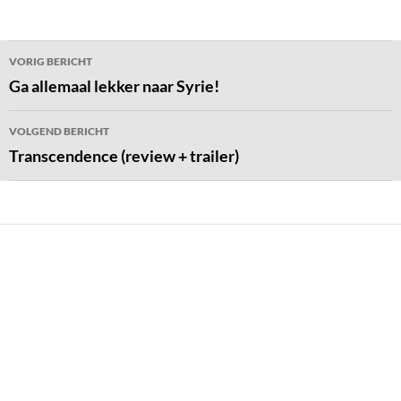
Bericht
VORIG BERICHT
navigatie
Ga allemaal lekker naar Syrie!
VOLGEND BERICHT
Transcendence (review + trailer)