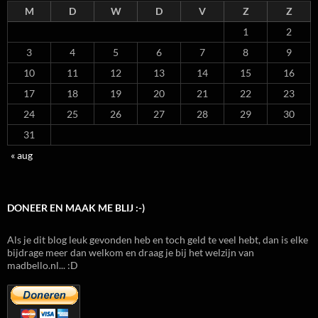
M
D
W
D
V
Z
Z
1
2
3
4
5
6
7
8
9
10
11
12
13
14
15
16
17
18
19
20
21
22
23
24
25
26
27
28
29
30
31
« aug
DONEER EN MAAK ME BLIJ :-)
Als je dit blog leuk gevonden heb en toch geld te veel hebt, dan is elke
bijdrage meer dan welkom en draag je bij het welzijn van
madbello.nl... :D