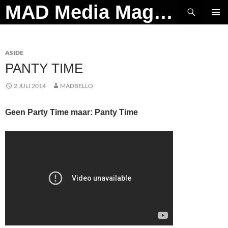
Ga
Zoeken
MAD Media Magazine
naar
PRIMAI
de
MENU
inhoud
ASIDE
PANTY TIME
2 JULI 2014
MADBELLO
Geen Party Time maar: Panty Time