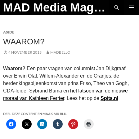
Ga
Zoeken
MAD Media Magazine
naar
PRIMAI
de
MENU
inhoud
ASIDE
WAAROM?
4 NOVEMBER 2013
MADBELLO
Waarom?
Een paar vragen van columnist Jan Dijkgraaf
over Erwin Olaf, Willem-Alexander en de Oranjes, de
herdenkingsbijeenkomst van prins Friso, Theo van Gogh,
CDA-leider Sybrand Buma en
het fatsoen van de nieuwe
moraal van Kathleen Ferrier
. Lees het op de
Spits.nl
DEEL DEZE CONTENT EN MAAK MIJ BLIJ.