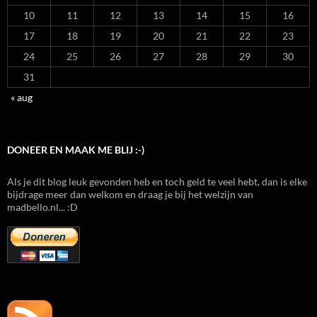
10
11
12
13
14
15
16
17
18
19
20
21
22
23
24
25
26
27
28
29
30
31
« aug
DONEER EN MAAK ME BLIJ :-)
Als je dit blog leuk gevonden heb en toch geld te veel hebt, dan is elke
bijdrage meer dan welkom en draag je bij het welzijn van
madbello.nl... :D