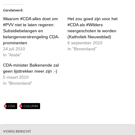
Gerelateerd
Waarom #CDA alles doet om
Het zou goed zijn voor het
#PVV niet te laten regeren:
#CDA als #Wilders
Subsidiebelangen en
neergeschoten te worden
belangenverstrengeling CDA-
(Katholiek Nieuwsblad)
prominenten
6 september 2010
24 juli 2010
In "Binnenland"
In "Aside"
CDA-minister Balkenende zal
geen lijsttrekker meer zijn :-)
5 maart 2010
In "Binnenland"
CDA
COLUMN
Bericht
VORIG BERICHT