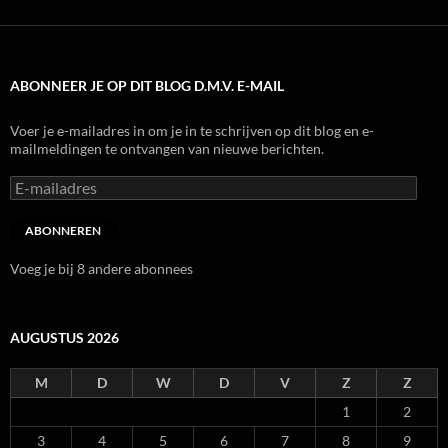
ABONNEER JE OP DIT BLOG D.M.V. E-MAIL
Voer je e-mailadres in om je in te schrijven op dit blog en e-
mailmeldingen te ontvangen van nieuwe berichten.
E-
mailadres
ABONNEREN
Voeg je bij 8 andere abonnees
AUGUSTUS 2026
M
D
W
D
V
Z
Z
1
2
3
4
5
6
7
8
9