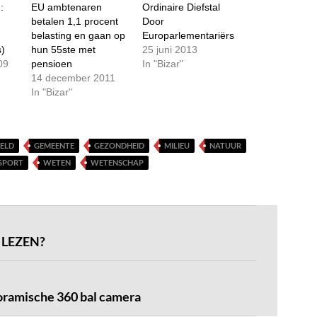
:
EU ambtenaren
Ordinaire Diefstal
betalen 1,1 procent
Door
belasting en gaan op
Europarlementariërs
s)
hun 55ste met
25 juni 2013
09
pensioen
In "Bizar"
14 december 2011
In "Bizar"
ELD
GEMEENTE
GEZONDHEID
MILIEU
NATUUR
SPORT
WETEN
WETENSCHAP
 LEZEN?
oramische 360 bal camera