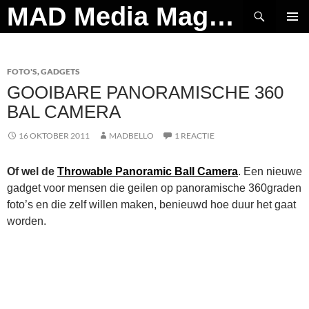
Ga
Zoeken
MAD Media Magazine
naar
PRIMAI
de
MENU
inhoud
FOTO'S
,
GADGETS
GOOIBARE PANORAMISCHE 360
BAL CAMERA
16 OKTOBER 2011
MADBELLO
1 REACTIE
Of wel de
Throwable Panoramic Ball Camera
. Een nieuwe
gadget voor mensen die geilen op panoramische 360graden
foto’s en die zelf willen maken, benieuwd hoe duur het gaat
worden.