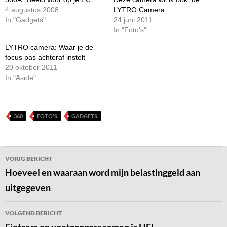
4 augustus 2008
LYTRO Camera
In "Gadgets"
24 juni 2011
In "Foto's"
LYTRO camera: Waar je de
focus pas achteraf instelt
20 oktober 2011
In "Aside"
360
FOTO'S
GADGETS
Bericht
VORIG BERICHT
navigatie
Hoeveel en waaraan word mijn belastinggeld aan
uitgegeven
VOLGEND BERICHT