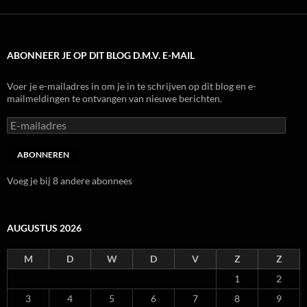
ABONNEER JE OP DIT BLOG D.M.V. E-MAIL
Voer je e-mailadres in om je in te schrijven op dit blog en e-
mailmeldingen te ontvangen van nieuwe berichten.
E-
mailadres
ABONNEREN
Voeg je bij 8 andere abonnees
AUGUSTUS 2026
M
D
W
D
V
Z
Z
1
2
3
4
5
6
7
8
9