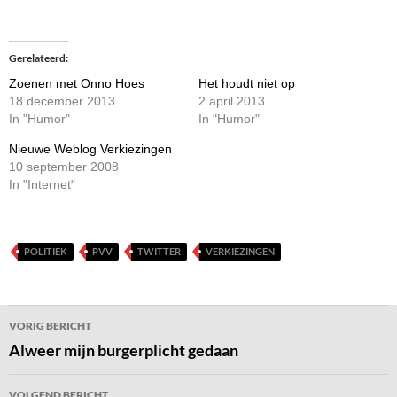
Gerelateerd
Zoenen met Onno Hoes
Het houdt niet op
18 december 2013
2 april 2013
In "Humor"
In "Humor"
Nieuwe Weblog Verkiezingen
10 september 2008
In "Internet"
POLITIEK
PVV
TWITTER
VERKIEZINGEN
Bericht
VORIG BERICHT
navigatie
Alweer mijn burgerplicht gedaan
VOLGEND BERICHT