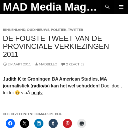
Ga
Zoeken
MAD Media Magazine
naar
PRIMAI
de
MENU
inhoud
BINNENLAND
,
OUD NIEUWS
,
POLITIEK
,
TWITTER
DE FOUSTE TWEET VAN DE
PROVINCIALE VERKIEZINGEN
2011
2 MAART 2011
MADBELLO
2 REACTIES
Judith K
te Groningen BA American Studies, MA
journalistiek
(
radio/tv
)
kan het wel schudden!
Doei doei,
toi toi
viaÂ
oogtv
DEEL DEZE CONTENT EN MAAK MIJ BLIJ.