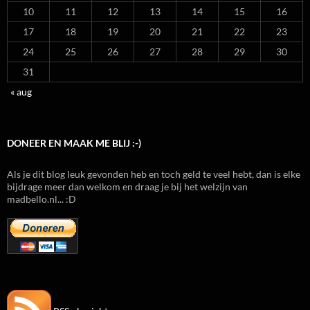
10
11
12
13
14
15
16
17
18
19
20
21
22
23
24
25
26
27
28
29
30
31
« aug
DONEER EN MAAK ME BLIJ :-)
Als je dit blog leuk gevonden heb en toch geld te veel hebt, dan is elke
bijdrage meer dan welkom en draag je bij het welzijn van
madbello.nl... :D