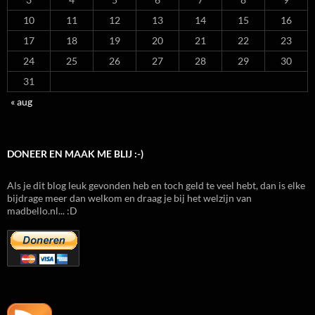
10
11
12
13
14
15
16
17
18
19
20
21
22
23
24
25
26
27
28
29
30
31
« aug
DONEER EN MAAK ME BLIJ :-)
Als je dit blog leuk gevonden heb en toch geld te veel hebt, dan is elke
bijdrage meer dan welkom en draag je bij het welzijn van
madbello.nl... :D