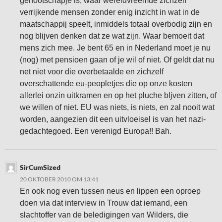
genootschapje is, waar wereldvreemde zichzelf
verrijkende mensen zonder enig inzicht in wat in de
maatschappij speelt, inmiddels totaal overbodig zijn en
nog blijven denken dat ze wat zijn. Waar bemoeit dat
mens zich mee. Je bent 65 en in Nederland moet je nu
(nog) met pensioen gaan of je wil of niet. Of geldt dat nu
net niet voor die overbetaalde en zichzelf
overschattende eu-peopletjes die op onze kosten
allerlei onzin uitkramen en op het pluche bljven zitten, of
we willen of niet. EU was niets, is niets, en zal nooit wat
worden, aangezien dit een uitvloeisel is van het nazi-
gedachtegoed. Een verenigd Europa!! Bah.
SirCumSized
20 OKTOBER 2010 OM 13:41
En ook nog even tussen neus en lippen een oproep
doen via dat interview in Trouw dat iemand, een
slachtoffer van de beledigingen van Wilders, die