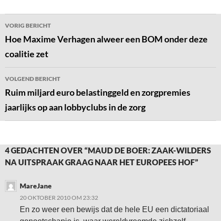
Bericht
VORIG BERICHT
navigatie
Hoe Maxime Verhagen alweer een BOM onder deze
coalitie zet
VOLGEND BERICHT
Ruim miljard euro belastinggeld en zorgpremies
jaarlijks op aan lobbyclubs in de zorg
4 GEDACHTEN OVER “MAUD DE BOER: ZAAK-WILDERS
NA UITSPRAAK GRAAG NAAR HET EUROPEES HOF”
MareJane
20 OKTOBER 2010 OM 23:32
En zo weer een bewijs dat de hele EU een dictatoriaal