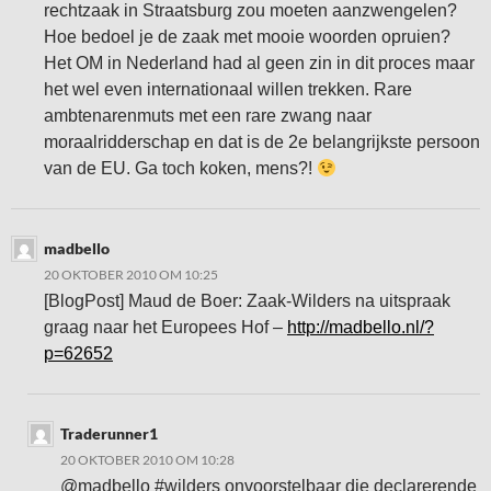
rechtzaak in Straatsburg zou moeten aanzwengelen?
Hoe bedoel je de zaak met mooie woorden opruien?
Het OM in Nederland had al geen zin in dit proces maar
het wel even internationaal willen trekken. Rare
ambtenarenmuts met een rare zwang naar
moraalridderschap en dat is de 2e belangrijkste persoon
van de EU. Ga toch koken, mens?!
madbello
20 OKTOBER 2010 OM 10:25
[BlogPost] Maud de Boer: Zaak-Wilders na uitspraak
graag naar het Europees Hof –
http://madbello.nl/?
p=62652
Traderunner1
20 OKTOBER 2010 OM 10:28
@madbello #wilders onvoorstelbaar die declarerende