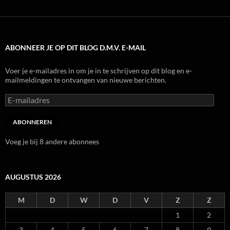
ABONNEER JE OP DIT BLOG D.M.V. E-MAIL
Voer je e-mailadres in om je in te schrijven op dit blog en e-
mailmeldingen te ontvangen van nieuwe berichten.
E-
mailadres
ABONNEREN
Voeg je bij 8 andere abonnees
AUGUSTUS 2026
M
D
W
D
V
Z
Z
1
2
3
4
5
6
7
8
9