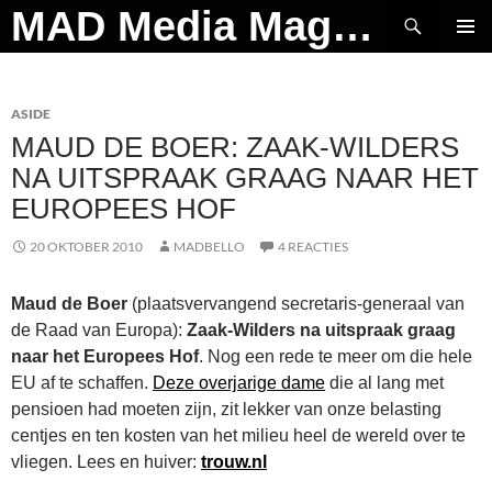
Ga
Zoeken
MAD Media Magazine
naar
PRIMAI
de
MENU
inhoud
ASIDE
MAUD DE BOER: ZAAK-WILDERS
NA UITSPRAAK GRAAG NAAR HET
EUROPEES HOF
20 OKTOBER 2010
MADBELLO
4 REACTIES
Maud de Boer
(plaatsvervangend secretaris-generaal van
de Raad van Europa):
Zaak-Wilders na uitspraak graag
naar het Europees Hof
. Nog een rede te meer om die hele
EU af te schaffen.
Deze overjarige dame
die al lang met
pensioen had moeten zijn, zit lekker van onze belasting
centjes en ten kosten van het milieu heel de wereld over te
vliegen. Lees en huiver:
trouw.nl